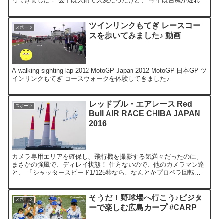
ってきました！ 去年は大雨で大変だったけど、 今年は台風が遅れ、
無事開催できて良かったです♪...
ツインリンクもてぎ レースコー
スポーツ
スを歩いてみました♪ 動画
A walking sighting lap 2012 MotoGP Japan 2012 MotoGP 日本GP ツ
インリンクもてぎ コースウォークを体験してきました♪
レッドブル・エアレース Red
スポーツ
Bull AIR RACE CHIBA JAPAN
2016
カメラ専用エリアを確保し、飛行機を撮影する気満々だったのに、
まさかの強風で、ディレイ状態！ 仕方ないので、他のカメラマン達
と、 「シャッタースピード1/125秒なら、なんとかプロペラ回転す
るね」とか、 カメラ談義で時間を潰してたら、予選中...
そうだ！野球場へ行こう♪ビジタ
スポーツ
ーで楽しむ広島カープ #CARP