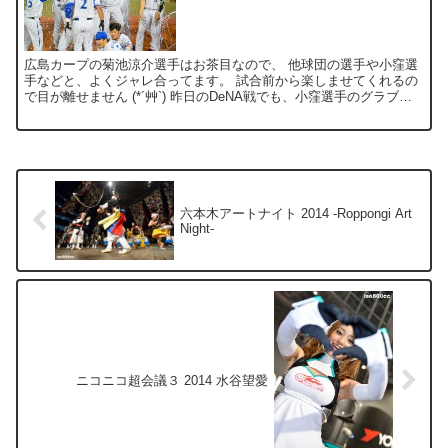
広島カープの菊池涼介選手はお茶目なので、 他球団の選手や小窪選
手などと、よくジャレ合ってます。 試合前から楽しませてくれるの
で目が離せません (*´艸`) 昨日のDeNA戦でも、小窪選手のグラブを
抜き取る早業を披露してましたｗ とにかく球場...
六本木アートナイト 2014 -Roppongi Art
Night-
ニコニコ超会議３ 2014 水谷望愛