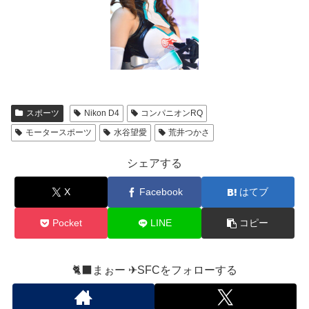
スポーツ
Nikon D4
コンパニオンRQ
モータースポーツ
水谷望愛
荒井つかさ
シェアする
X
Facebook
はてブ
Pocket
LINE
コピー
🐈‍⬛まぉー ✈︎SFCをフォローする