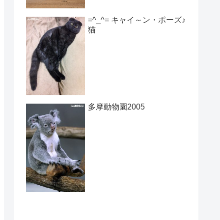
=^_^= キャイ～ン・ポーズ♪
猫
多摩動物園2005