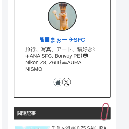
🐈‍⬛まぉー ✈︎SFC
旅行、写真、アート、猫好き⌇
✈️ANA SFC, Bonvoy PE⌇📷
Nikon Z8, Z6III⌇🚗AURA
NISMO
関連記事
千鳥ヶ淵 桜 0.75 SAKURA