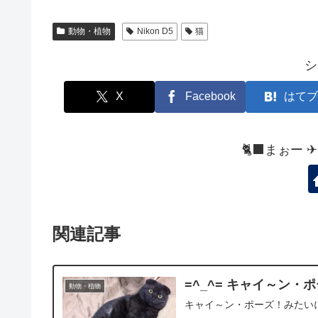
動物・植物
Nikon D5
猫
シ
X
Facebook
はてブ
🐈‍⬛まぉー 
関連記事
=^_^= キャイ～ン・ポ
動物・植物
キャイ～ン・ポーズ！みたいにゃ。。