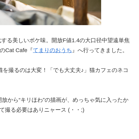
する美しいボケ味。開放F値1.4の大口径中望遠単焦
at Cafe『
てまりのおうち
』へ行ってきました。
猫を撮るのは大変！「でも大丈夫♪」猫カフェのネコ
たが、開放から“キリほわ”の描画が、めっちゃ気に入ったか
て撮る必要はありニャース (・・;)