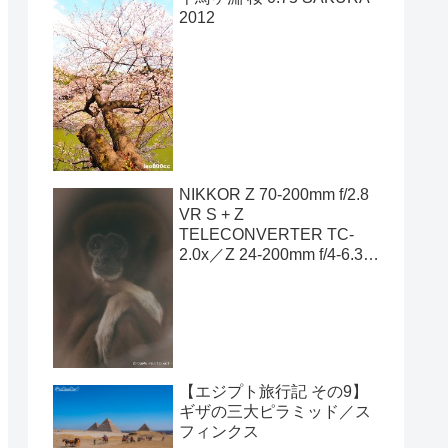
2012
NIKKOR Z 70-200mm f/2.8
VR S + Z
TELECONVERTER TC-
2.0x／Z 24-200mm f/4-6.3
VR
【エジプト旅行記 その9】
ギザの三大ピラミッド／ス
フィンクス