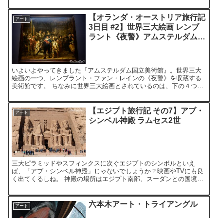
【オランダ・オーストリア旅行記
アート
3日目 #2】世界三大絵画 レンブ
ラント《夜警》アムステルダム国
立美術館 Rijksmuseum
いよいよやってきました『アムステルダム国立美術館』。世界三大
絵画の一つ、レンブラント・ファン・レインの《夜警》を収蔵する
美術館です。 ちなみに世界三大絵画とされているのは、下の４つ
(？)だそうです。 《ラス・メニーナス》ディエゴ・ベラスケス...
【エジプト旅行記 その7】アブ・
アート
シンベル神殿 ラムセス2世
三大ピラミッドやスフィンクスに次ぐエジプトのシンボルといえ
ば、「アブ・シンベル神殿」じゃないでしょうか？映画やTVにも良
く出てくるしね。 神殿の場所はエジプト南部、スーダンとの国境近
く。アスワンからバスに乗って、片道3時間半の長旅です。 道...
六本木アート・トライアングル
アート