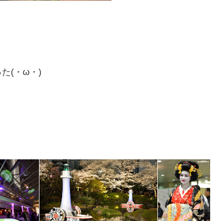
(・ω・)