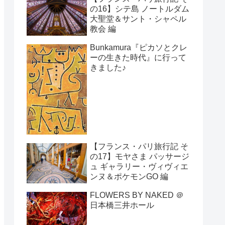
の16】シテ島 ノートルダム
大聖堂＆サント・シャペル
教会 編
Bunkamura『ピカソとクレ
ーの生きた時代』に行って
きました♪
【フランス・パリ旅行記 そ
の17】モヤさま パッサージ
ュ ギャラリー・ヴィヴィエ
ンヌ＆ポケモンGO 編
FLOWERS BY NAKED ＠
日本橋三井ホール