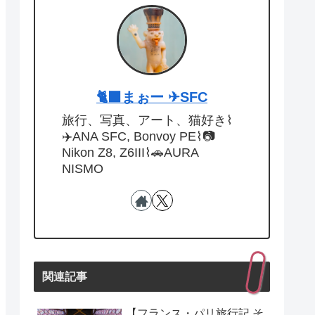
🐈‍⬛まぉー ✈︎SFC
旅行、写真、アート、猫好き⌇
✈️ANA SFC, Bonvoy PE⌇📷
Nikon Z8, Z6III⌇🚗AURA
NISMO
関連記事
【フランス・パリ旅行記 そ