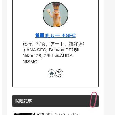
🐈‍⬛まぉー ✈︎SFC
旅行、写真、アート、猫好き⌇
✈️ANA SFC, Bonvoy PE⌇📷
Nikon Z8, Z6III⌇🚗AURA
NISMO
関連記事
オリンパス・ペン