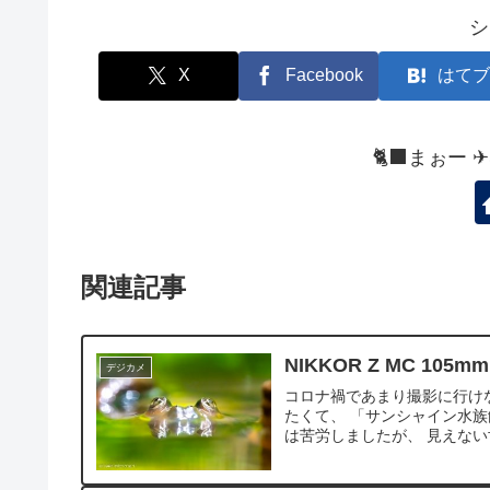
シ
X
Facebook
はてブ
🐈‍⬛まぉー 
関連記事
NIKKOR Z MC 10
デジカメ
コロナ禍であまり撮影に行けない中、
たくて、 「サンシャイン水族
は苦労しましたが、 見えない世