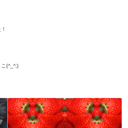
た！
^_^;)