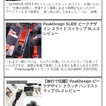
『OLYMPUS PEN E-P1 ツインレンズキット ホワイト』が届いたの
で、 仕事の合間に、早速テスト撮影♪ あまり時間がなかったので、
アートフィルター効果を、 真っ先に試してみました！ コレ、結構楽
しいぞぉ！ ダイアル系の操作性も、...
PeakDesign SLIDE ピークデザ
デジカメ
イン スライド ストラップ SL-L-2
レビュー
これまで一眼レフには、カメラに付属していたストラップを使って
いたのですが、脱着が容易で装着したまま長さを変えられると評判
の、『Peakdesign製ストラップ SLIDE SL-L-2(SUMMIT EDITION)』
に交換してみました。 ...
【旅行で活躍】PeakDesign ピー
ガジェット・ゲーム
クデザイン クラッチ ハンドスト
ラップ CL-2 レビュー