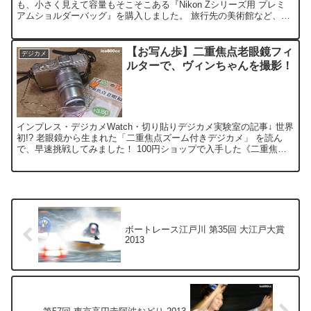
も、小さく見えて容量もそこそこある『Nikon Zシリーズ用 プレミ
アムショルダーバッグ』を購入しました。 旅行先の美術館など、荷
物の大きさがネックになる場面で重宝しそうです...
【お写ん歩】二重焦点老眼鏡フィ
デジカメ
ルターで、ヴィンちゃんを撮影！
インプレス・デジカメWatch・切り貼りデジカメ実験室の記事↓ 世界
初!? 老眼鏡から生まれた「二重焦点ズーム付きデジカメ」 を読ん
で、早速挑戦してみました！ 100円ショップで入手した《二重焦点
老眼鏡》をニッパーで分断し、 (意外と何軒も...
ボートレース江戸川 第35回 大江戸大賞
2013