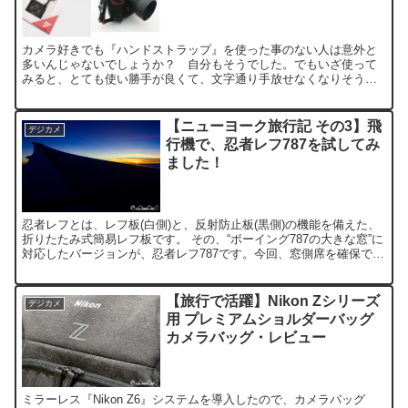
カメラ好きでも『ハンドストラップ』を使った事のない人は意外と
多いんじゃないでしょうか？ 自分もそうでした。でもいざ使って
みると、とても使い勝手が良くて、文字通り手放せなくなりそうで
す(笑) ・カメラバッグからの出し入れが楽になります～「サッ...
【ニューヨーク旅行記 その3】飛
デジカメ
行機で、忍者レフ787を試してみ
ました！
忍者レフとは、レフ板(白側)と、反射防止板(黒側)の機能を備えた、
折りたたみ式簡易レフ板です。 その、“ボーイング787の大きな窓”に
対応したバージョンが、忍者レフ787です。今回、窓側席を確保でき
たので、試してみる事にしました(機材はB7...
【旅行で活躍】Nikon Zシリーズ
デジカメ
用 プレミアムショルダーバッグ
カメラバッグ・レビュー
ミラーレス『Nikon Z6』システムを導入したので、カメラバッグ