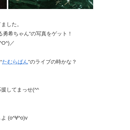
てました。
る勇希ちゃん”の写真をゲット！
O^)／
“
たむらぱん
”のライブの時かな？
してまっせ(^^ゞ
o^∀^o)v