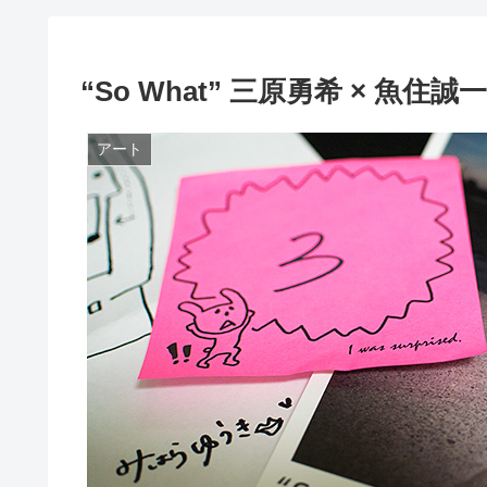
“So What” 三原勇希 × 魚
アート