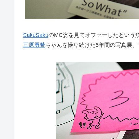
SakuSaku
のMC姿を見てオファーしたという
三原勇希
ちゃんを撮り続けた5年間の写真展、“S