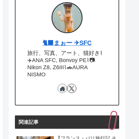
🐈‍⬛まぉー ✈︎SFC
旅行、写真、アート、猫好き⌇
✈️ANA SFC, Bonvoy PE⌇📷
Nikon Z8, Z6III⌇🚗AURA
NISMO
関連記事
【フランス・パリ旅行記 そ