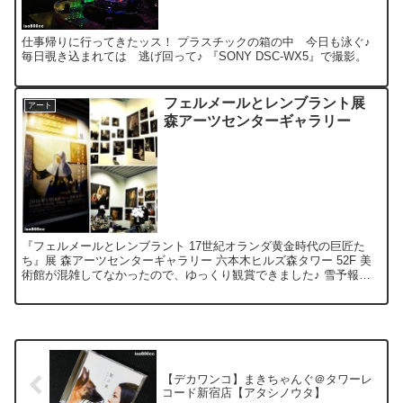
仕事帰りに行ってきたッス！ プラスチックの箱の中 今日も泳ぐ♪
毎日覗き込まれては 逃げ回って♪ 『SONY DSC-WX5』で撮影。
フェルメールとレンブラント展
アート
森アーツセンターギャラリー
『フェルメールとレンブラント 17世紀オランダ黄金時代の巨匠た
ち』展 森アーツセンターギャラリー 六本木ヒルズ森タワー 52F 美
術館が混雑してなかったので、ゆっくり観賞できました♪ 雪予報だ
ったからかな～(゜Д゜)？ 《水差しを持つ女》ブ...
【デカワンコ】まきちゃんぐ＠タワーレ
コード新宿店【アタシノウタ】