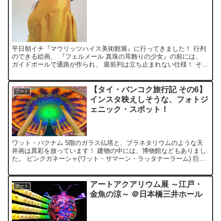
平日朝イチ『マウリッツハイス美術館展』に行ってきました！ 行列
のできる絵画、 『フェルメール 真珠の耳飾りの少女』の前には、
ガイドポールで通路が作られ、 最前列は立ち止まれない仕様！ それ
にもめげず。。。 一巡目は最前列から、流し見！ 二...
【タイ・バンコク旅行記 その6】
アート
インスタ映えしそうな、フォトジ
ェニック・スポット！
ワット・パクナム 5階のガラス仏塔と、プラネタリウムのような天
井画は異彩を放っています！ 建物の中には、博物館などもありまし
た。 ピンクガネーシャ(ワット・サマーン・ラッタナーラーム) 巨大
なピンクガネーシャ！靴を脱いで踏み台の上に立ち、手...
アートアクアリウム展 ～江戸・
アート
金魚の涼～ ＠日本橋三井ホール