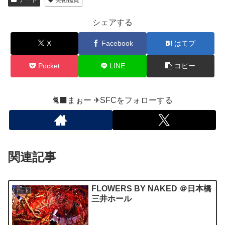
アート
美術鑑賞
シェアする
X
Facebook
はてブ
Pocket
LINE
コピー
🐈‍⬛まぉー ✈︎SFCをフォローする
関連記事
FLOWERS BY NAKED ＠日本橋
アート
三井ホール