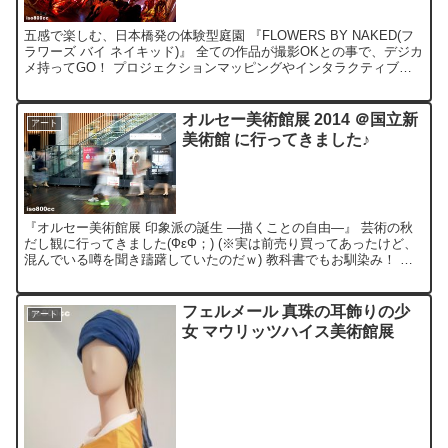
五感で楽しむ、日本橋発の体験型庭園 『FLOWERS BY NAKED(フ
ラワーズ バイ ネイキッド)』 全ての作品が撮影OKとの事で、デジカ
メ持ってGO！ プロジェクションマッピングやインタラクティブな
仕掛け、 フィナボッチ数列を元にした...
オルセー美術館展 2014 ＠国立新
アート
美術館 に行ってきました♪
『オルセー美術館展 印象派の誕生 ―描くことの自由―』 芸術の秋
だし観に行ってきました(ФεФ；) (※実は前売り買ってあったけど、
混んでいる噂を聞き躊躇していたのだｗ) 教科書でもお馴染み！ マ
ネ《笛を吹く少年》や、ミレー《晩鐘》をはじめ...
フェルメール 真珠の耳飾りの少
アート
女 マウリッツハイス美術館展