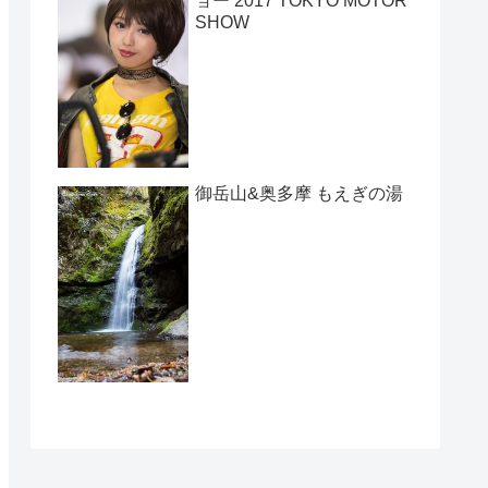
ョー 2017 TOKYO MOTOR
SHOW
御岳山&奥多摩 もえぎの湯