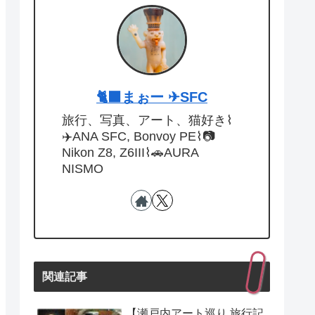
🐈‍⬛まぉー ✈︎SFC
旅行、写真、アート、猫好き⌇
✈️ANA SFC, Bonvoy PE⌇📷
Nikon Z8, Z6III⌇🚗AURA
NISMO
関連記事
【瀬戸内アート巡り 旅行記