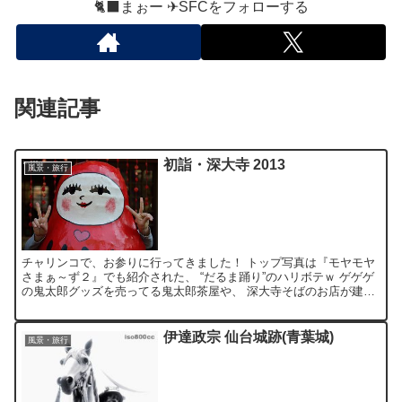
🐈‍⬛まぉー ✈︎SFCをフォローする
関連記事
初詣・深大寺 2013
風景・旅行
チャリンコで、お参りに行ってきました！ トップ写真は『モヤモヤ
さまぁ～ず２』でも紹介された、 “だるま踊り”のハリボテｗ ゲゲゲ
の鬼太郎グッズを売ってる鬼太郎茶屋や、 深大寺そばのお店が建ち
並び、 神代植物公園も隣接するなど、 ちょっとした...
伊達政宗 仙台城跡(青葉城)
風景・旅行