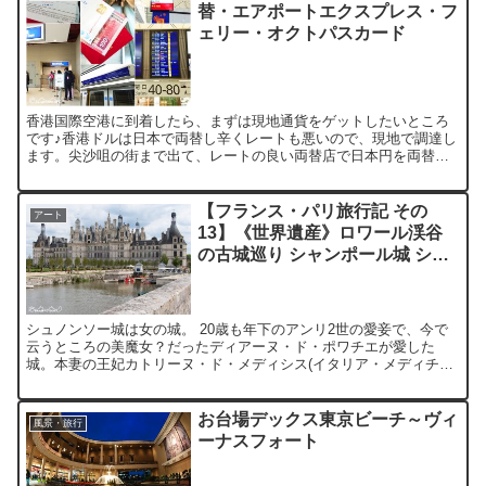
替・エアポートエクスプレス・フ
ェリー・オクトパスカード
香港国際空港に到着したら、まずは現地通貨をゲットしたいところ
です♪香港ドルは日本で両替し辛くレートも悪いので、現地で調達し
ます。尖沙咀の街まで出て、レートの良い両替店で日本円を両替し
てもらう手もありますが、無一文で移動するのもやや不安です。...
【フランス・パリ旅行記 その
アート
13】《世界遺産》ロワール渓谷
の古城巡り シャンポール城 シュ
ノンソー城 編
シュノンソー城は女の城。 20歳も年下のアンリ2世の愛妾で、今で
云うところの美魔女？だったディアーヌ・ド・ポワチエが愛した
城。本妻の王妃カトリーヌ・ド・メディシス(イタリア・メディチ家
出身)は、アンリ2世が事故死すると、ディアーヌを追い出し...
お台場デックス東京ビーチ～ヴィ
風景・旅行
ーナスフォート