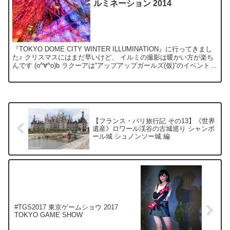
ルミネーション 2014
『TOKYO DOME CITY WINTER ILLUMINATION』に行ってきまし
た♪ クリスマスにはまだ早いけど、 イルミの撮影は暖かい方が楽ち
んです (o^∀^o)b ラクーアは“アップアップガールズ(仮)”のイベント
で、 東京ド...
【フランス・パリ旅行記 その13】《世界
遺産》ロワール渓谷の古城巡り シャンポ
ール城 シュノンソー城 編
#TGS2017 東京ゲームショウ 2017
TOKYO GAME SHOW