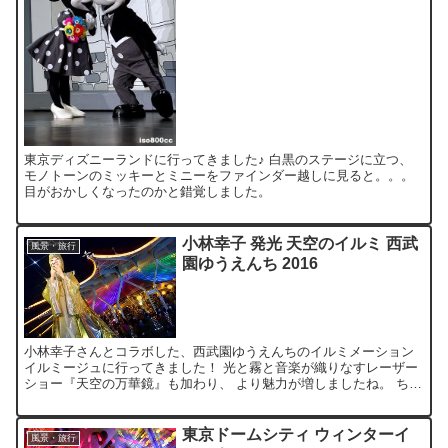
東京ディズニーランドに行ってきました♪ 白黒のステージに立つ、
モノトーンのミッキーとミニーをファインダー越しに見ると。。。
目がおかしくなったのかと錯覚しました。
小林幸子 発光 天空のイルミ 西武
風景・旅行
園ゆうえんち 2016
小林幸子さんとコラボした、西武園ゆうえんちのイルミメーション
イルミージュに行ってきました！ 光と霧と音楽が織りなすレーザー
ショー『天空の万華鏡』も加わり、 より魅力が増しましたね。 ちな
みにJAF会員の方は、特OFFチケットの販売サイトで...
東京ドームシティ ウィンターイ
風景・旅行