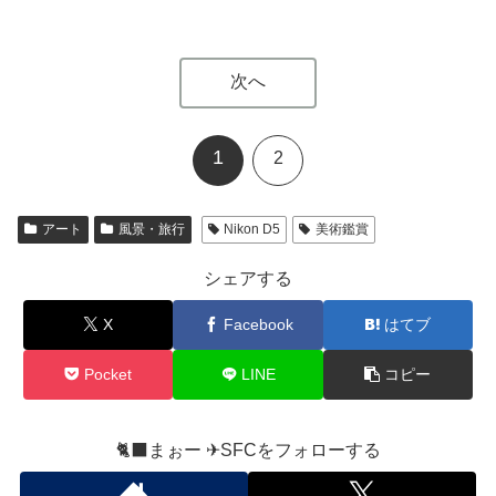
次へ
1
2
アート
風景・旅行
Nikon D5
美術鑑賞
シェアする
X
Facebook
はてブ
Pocket
LINE
コピー
🐈‍⬛まぉー ✈︎SFCをフォローする