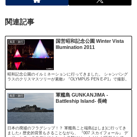
関連記事
国営昭和記念公園 Winter Vista
風景・旅行
Illumination 2011
昭和記念公園のイルミネーションに行ってきました。 シャンパング
ラスのクリスマスツリーが素敵♪ 『OLYMPUS PEN E-P1』で撮影。
軍艦島 GUNKANJIMA -
風景・旅行
Battleship Island- 長崎
日本の廃墟のフラグシップ！？ 軍艦島こと端島(はしま)に行ってき
ました♪ 歴史的背景もさることながら、 『007 スカイフォール』 デ