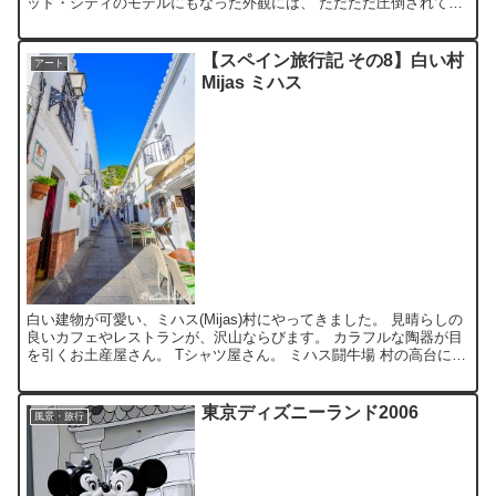
ッド・シティのモデルにもなった外観には、 ただただ圧倒されてし
まいました。 『Nikon D4』で撮影。
【スペイン旅行記 その8】白い村
アート
Mijas ミハス
白い建物が可愛い、ミハス(Mijas)村にやってきました。 見晴らしの
良いカフェやレストランが、沢山ならびます。 カラフルな陶器が目
を引くお土産屋さん。 Tシャツ屋さん。 ミハス闘牛場 村の高台にあ
る小さな闘牛場。闘牛はやっていませんが、チ...
東京ディズニーランド2006
風景・旅行