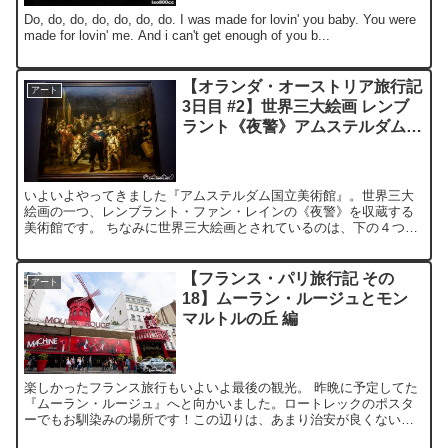
Do, do, do, do, do, do, do. I was made for lovin' you baby. You were
made for lovin' me. And i can't get enough of you b...
【オランダ・オーストリア旅行記
アート
3日目 #2】世界三大絵画 レンブ
ラント《夜警》アムステルダム国
立美術館 Rijksmuseum
いよいよやってきました『アムステルダム国立美術館』。世界三大
絵画の一つ、レンブラント・ファン・レインの《夜警》を収蔵する
美術館です。 ちなみに世界三大絵画とされているのは、下の４つ
(？)だそうです。 《ラス・メニーナス》ディエゴ・ベラスケス...
【フランス・パリ旅行記 その
アート
18】ムーラン・ルージュとモン
マルトルの丘 編
楽しかったフランス旅行もいよいよ最後の観光。 昨晩に予定してた
『ムーラン・ルージュ』へと向かいました。ロートレックのポスタ
ーでもお馴染みの場所です！この辺りは、あまり治安が良くないと
聞いていたのですが、行ってみてビックリ。まるで“歌舞伎町の...