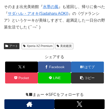
そのまま出光美術館『
水墨の風
』も巡回し、帰りに食べた
『
サダハル・アオキ(Sadaharu AOKI)
』の《ヴァランシ
ア》というケーキが美味しすぎて、超満足した一日分の野
菜生活でした ( ﾟ￢ﾟ )
アート
Xperia XZ Premium
美術鑑賞
シェアする
X
Facebook
はてブ
Pocket
LINE
コピー
🐈‍⬛まぉー ✈︎SFCをフォローする