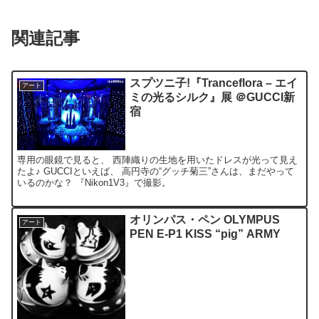
関連記事
スプツニ子!『Tranceflora – エイ
アート
ミの光るシルク』展 ＠GUCCI新
宿
専用の眼鏡で見ると、 西陣織りの生地を用いたドレスが光って見え
たよ♪ GUCCIといえば、 高円寺の“グッチ菊三”さんは、まだやって
いるのかな？ 『Nikon1V3』で撮影。
オリンパス・ペン OLYMPUS
アート
PEN E-P1 KISS “pig” ARMY