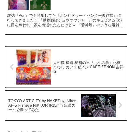
雑誌『Pen』でも特集してた『ポンピドゥー・センター傑作展』に
行ってきました！ 『動物戦隊ジュウオウジャー』のキュビスム(笑)
に目を奪われ、家を出遅れたんだけどｗ 『若冲展』のような混雑も
なく、ゆっくりと観賞できました。 やっぱ展覧会は、こ...
大相撲 横綱 稀勢の里『北斗の拳』化粧
まわし カフェゼノン CAFE ZENON 吉祥
寺
TOKYO ART CITY by NAKED を Nikon
AF-S Fisheye NIKKOR 8-15mm 魚眼ズ
ームで撮ってみた