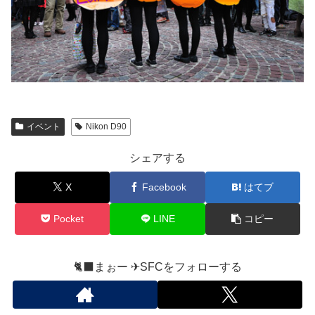
イベント
Nikon D90
シェアする
X
Facebook
はてブ
Pocket
LINE
コピー
🐈‍⬛まぉー ✈︎SFCをフォローする