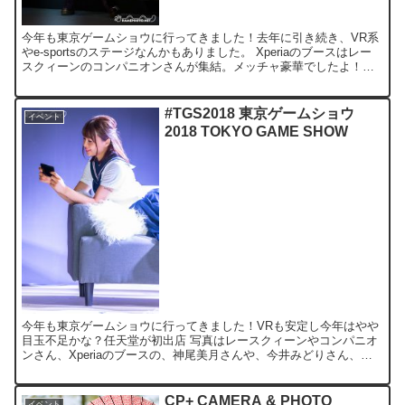
今年も東京ゲームショウに行ってきました！去年に引き続き、VR系
やe-sportsのステージなんかもありました。 Xperiaのブースはレー
スクィーンのコンパニオンさんが集結。メッチャ豪華でしたよ！日
曜日も行きたかったぜぃ (´・ω・`) 『...
#TGS2018 東京ゲームショウ
イベント
2018 TOKYO GAME SHOW
今年も東京ゲームショウに行ってきました！VRも安定し今年はやや
目玉不足かな？任天堂が初出店 写真はレースクィーンやコンパニオ
ンさん、Xperiaのブースの、神尾美月さんや、今井みどりさん、
KLabGamesブースの、木村理恵さんなどなど 『...
CP+ CAMERA & PHOTO
イベント