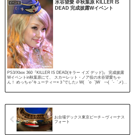
水谷望愛 ＠秋葉原 KILLER IS
イベント
DEAD 完成披露Wイベント
PS3/Xbox 360『KILLER IS DEAD(キラー イズ デッド)』 完成披露
Wイベントin秋葉原にて、 スカーレット・ノア役の水谷望愛ちゃ
ん！ めっちゃ“キューティー×３”でした♪ W( ゜o゜)W ￢(゜-゜メ)
『Niko...
お台場デックス東京ビーチ～ヴィーナス
フォート