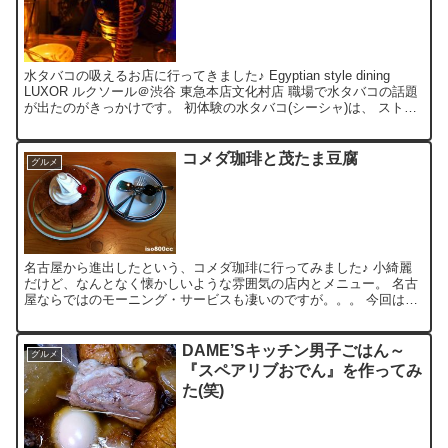
水タバコの吸えるお店に行ってきました♪ Egyptian style dining
LUXOR ルクソール＠渋谷 東急本店文化村店 職場で水タバコの話題
が出たのがきっかけです。 初体験の水タバコ(シーシャ)は、 ストロ
ベリー＆ミントのmix...
コメダ珈琲と茂たま豆腐
グルメ
名古屋から進出したという、コメダ珈琲に行ってみました♪ 小綺麗
だけど、なんとなく懐かしいような雰囲気の店内とメニュー。 名古
屋ならではのモーニング・サービスも凄いのですが。。。 今回は、
人気デザートのシロノワールを注文してみました♪ クロワ...
DAME’Sキッチン男子ごはん～
グルメ
『スペアリブおでん』を作ってみ
た(笑)