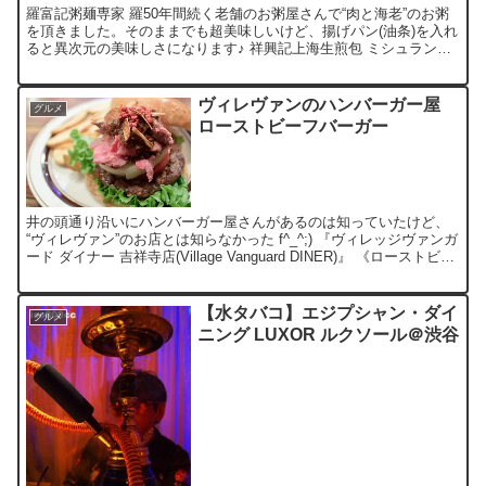
羅富記粥麺専家 羅50年間続く老舗のお粥屋さんで“肉と海老”のお粥
を頂きました。そのままでも超美味しいけど、揚げパン(油条)を入れ
ると異次元の美味しさになります♪ 祥興記上海生煎包 ミシュラン獲
得した小籠包。美味しいけど激熱やけどコース(笑...
ヴィレヴァンのハンバーガー屋
グルメ
ローストビーフバーガー
井の頭通り沿いにハンバーガー屋さんがあるのは知っていたけど、
“ヴィレヴァン”のお店とは知らなかった f^_^;) 『ヴィレッジヴァンガ
ード ダイナー 吉祥寺店(Village Vanguard DINER)』 《ローストビー
フバーガー》 ...
【水タバコ】エジプシャン・ダイ
グルメ
ニング LUXOR ルクソール＠渋谷