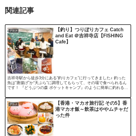
関連記事
【釣り】つりぼりカフェ Catch
グルメ
and Eat ＠吉祥寺店【FISHING
Cafe】
吉祥寺駅から徒歩3分にある“釣りカフェ”に行ってきました♪ 釣った
魚は“唐揚げ”か“天ぷら”に調理してもらって、その場で食べられるん
です！ 『どうぶつの森 ポケットキャンプ』のように簡単に釣れると
思いきゃ、現実はそんなに甘くありません(笑)...
【香港・マカオ旅行記 その5】香
グルメ
港マカオ飯～飲茶はややムチャだ
った件