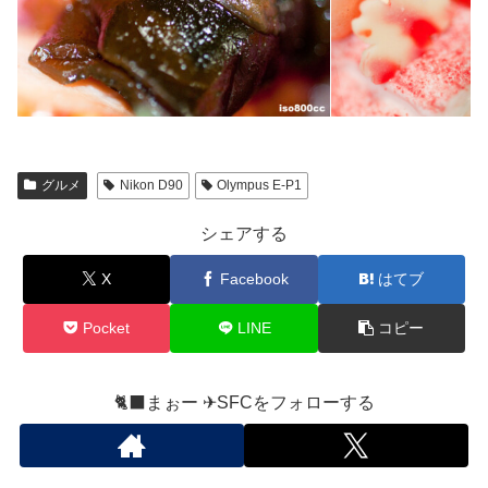
グルメ
Nikon D90
Olympus E-P1
シェアする
X
Facebook
はてブ
Pocket
LINE
コピー
🐈‍⬛まぉー ✈︎SFCをフォローする