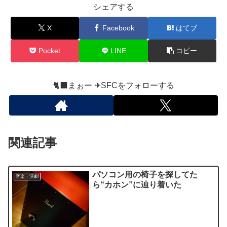
シェアする
X
Facebook
はてブ
Pocket
LINE
コピー
🐈‍⬛まぉー ✈︎SFCをフォローする
関連記事
パソコン用の椅子を探してた
音楽・演劇
ら“カホン”に辿り着いた