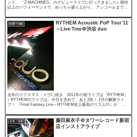
ンド、 「Z-MACHINES」のデビューライブに行ってきました♪ 期待
以上のパフォーマンスで、めっちゃ盛り上がり、 アンコールまで飛
び出す始末(笑) 「Thank you」...
RYTHEM Acoustic PoP Tour’11
音楽・演劇
～Live Tree＠渋谷 duo
去年のクリスマス・イヴに続き、2011年の初ライブは『RYTHEM』
♪ RYTHEMのライブは、今日を含めて、あと2回！ 2月の解散ライ
ブ！ 『Final Fantasy Live～RYTHEM史上最高のリズム!!!』が、 見
納めです(>
藤田麻衣子＠タワーレコード新宿
音楽・演劇
店インストアライブ