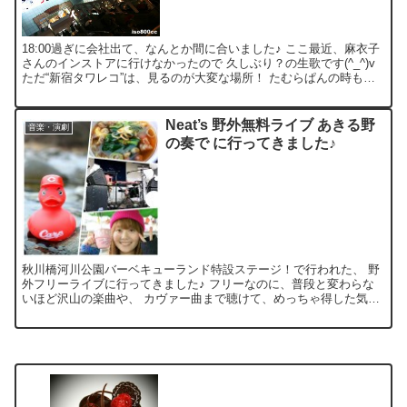
18:00過ぎに会社出て、なんとか間に合いました♪ ここ最近、麻衣子
さんのインストアに行けなかったので 久しぶり？の生歌です(^_^)v
ただ“新宿タワレコ”は、見るのが大変な場所！ たむらぱんの時も、
殆ど見えなかったんですよ(笑) でも、...
Neat’s 野外無料ライブ あきる野
音楽・演劇
の奏で に行ってきました♪
秋川橋河川公園バーベキューランド特設ステージ！で行われた、 野
外フリーライブに行ってきました♪ フリーなのに、普段と変わらな
いほど沢山の楽曲や、 カヴァー曲まで聴けて、めっちゃ得した気分
～♪♪♪ 大自然の中聴く《Neat's》の歌声はまた格...