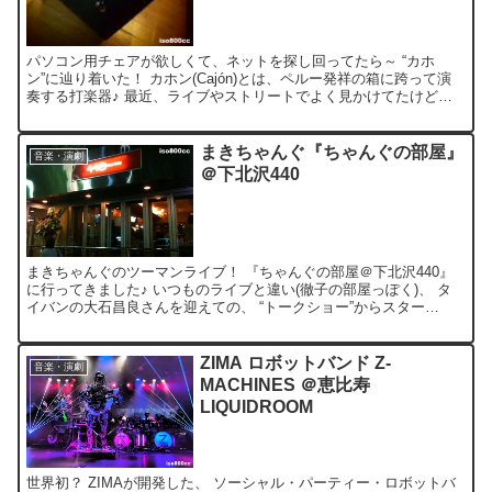
パソコン用チェアが欲しくて、ネットを探し回ってたら～ “カホ
ン”に辿り着いた！ カホン(Cajón)とは、ペルー発祥の箱に跨って演
奏する打楽器♪ 最近、ライブやストリートでよく見かけてたけど、
その形状からして。。。 「イスにもなりそうじゃ...
まきちゃんぐ『ちゃんぐの部屋』
音楽・演劇
＠下北沢440
まきちゃんぐのツーマンライブ！ 『ちゃんぐの部屋＠下北沢440』
に行ってきました♪ いつものライブと違い(徹子の部屋っぽく)、 タ
イバンの大石昌良さんを迎えての、 “トークショー”からスター
ト！？ 大石昌良さん！ 自分は初めて見るアーティス...
ZIMA ロボットバンド Z-
音楽・演劇
MACHINES ＠恵比寿
LIQUIDROOM
世界初？ ZIMAが開発した、 ソーシャル・パーティー・ロボットバ