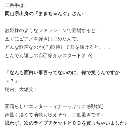
二番手は、
岡山県出身の『まきちゃんぐ』さん♪
お姫様のようなファッションで登場すると、
直ぐにピアノを弾きはじめたんで、
どんな歌声なのか(？)期待して耳を傾けると。。。
どんでん返しの自己紹介がスタート(ё_ё)
「なんも面白い事言ってないのに、何で笑うんですか
～？」
場内、大爆笑！
素晴らしいエンターティナーっぷりに感動(笑)
声量も凄くて演歌も歌えそう、二度驚きです♪
思わず、次のライブチケットとＣＤを買っちゃいました♪