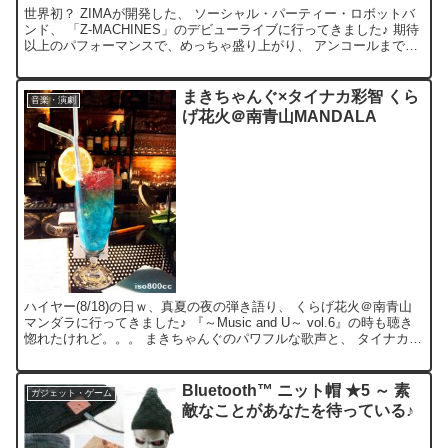
世界初？ ZIMAが開発した、 ソーシャル・パーティー・ロボットバ
ンド、 「Z-MACHINES」のデビューライブに行ってきました♪ 期待
以上のパフォーマンスで、めっちゃ盛り上がり、 アンコールまで飛
び出す始末(笑) 「Thank you」...
まきちゃんぐ×タイナカ彩智 くら
音楽・演劇
げ花火＠南青山MANDALA
ハイヤー(8/18)の日ｗ、真夏の夜の弾き語り、 くらげ花火＠南青山
マンダラに行ってきました♪ 『～Music and U～ vol.6』の時も聴き
惚れたけれど。。。 まきちゃんぐのパワフルな歌声と、 タイナカ彩
智ゃんの天使な歌声とのデュオ...
Bluetooth™ ニット帽 ★5 ～ 素
ガジェット・ゲーム
敵なことがあなたを待っている♪