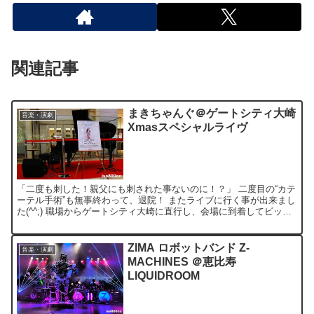
関連記事
まきちゃんぐ＠ゲートシティ大崎
音楽・演劇
Xmasスペシャルライヴ
「二度も刺した！親父にも刺された事ないのに！？」 二度目の“カテ
ーテル手術”も無事終わって、退院！ またライブに行く事が出来まし
た(^^;) 職場からゲートシティ大崎に直行し、会場に到着してビック
リ！ 「グランドピアノじゃん！」 グラピの弾...
ZIMA ロボットバンド Z-
音楽・演劇
MACHINES ＠恵比寿
LIQUIDROOM