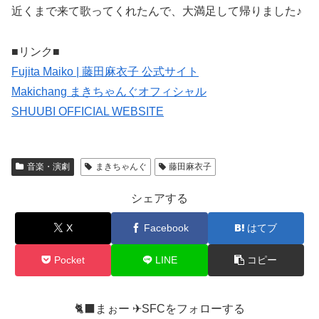
近くまで来て歌ってくれたんで、大満足して帰りました♪
■リンク■
Fujita Maiko | 藤田麻衣子 公式サイト
Makichang まきちゃんぐオフィシャル
SHUUBI OFFICIAL WEBSITE
音楽・演劇
まきちゃんぐ
藤田麻衣子
シェアする
X
Facebook
はてブ
Pocket
LINE
コピー
🐈‍⬛まぉー ✈︎SFCをフォローする