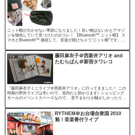
ニット帽が欠かせない季節になりました！良い物はないかとアマゾ
ンを物色していて見つけたのがコレ！ 【Bluetooth™ ニット帽】 ス
マホとBluetooth™ 接続して、音楽が聴けちゃう“ニット帽”です。価
格も手ごろだし、やるしかない！買...
藤田麻衣子＠西新井アリオ and
音楽・演劇
たむらぱん＠新宿タワレコ
『藤田麻衣子ミニライブ＠西新井アリオ』に行ってきました！ この
時期の野外ライブは辛いので、室内だと助かります♪ ショッピング
モールのイベントスペースなので、 若干まわりが騒がしかったりも
したのですが。。。 座席も沢山あったし、専属のMCさん...
RYTHEM＠お台場合衆国 2010
音楽・演劇
魁！音楽番付ライブ