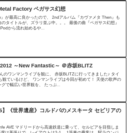
etal Factory ペガサス幻想
ow』が最高に良かったので、 2ndアルバム『カヴァメタ Then』も
曲のタイトルが、ズラリ並ぶ中。。。 最後の曲『ペガサス幻想』
odから流れ始めるや...
012 ～New Fantastic～ ＠赤坂BLITZ
んのワンマンライブを観に、 赤坂BLITZに行ってきました♪ タイ
も観ているけど、 ワンマンライブは今回が初めて！ 天使の歌声の
グで幅広い世界観を、 たっぷ...
5】《世界遺産》コルドバのメスキータ セビリアの
nfe AVE マドリードから高速鉄道に乗って、セルビアを目指しま
e」の座席は革張りで、レイアウトは2-1。 1等車の乗客は、駅ラウンジ