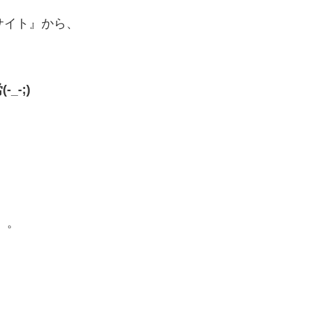
信サイト』から、
、
-;)
。。