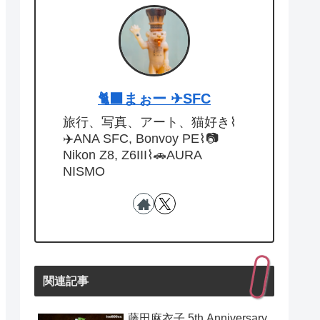
🐈‍⬛まぉー ✈︎SFC
旅行、写真、アート、猫好き⌇
✈️ANA SFC, Bonvoy PE⌇📷
Nikon Z8, Z6III⌇🚗AURA
NISMO
関連記事
藤田麻衣子 5th Anniversary