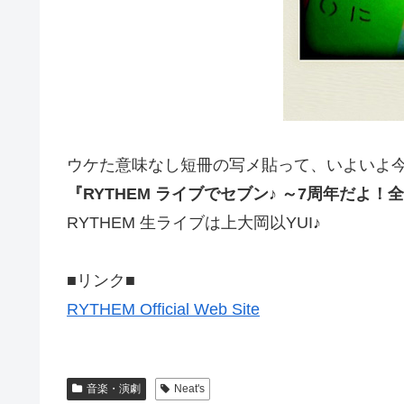
ウケた意味なし短冊の写メ貼って、いよいよ
『RYTHEM ライブでセブン♪ ～7周年だよ！
RYTHEM 生ライブは上大岡以YUI♪
■リンク■
RYTHEM Official Web Site
音楽・演劇
Neat's