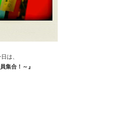
今日は、
全員集合！～』