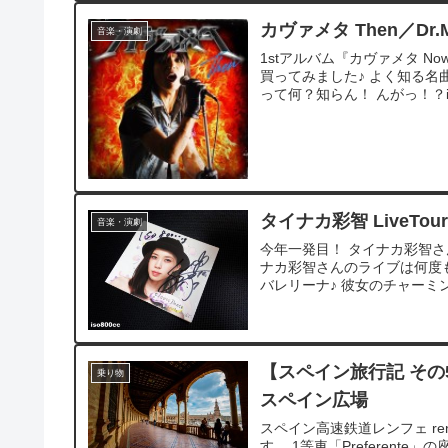
カヴァメタ Then／Dr.M
音楽・演劇
1stアルバム『カヴァメタ N
買ってみました♪ よく知る名
って何？知らん！ んがっ！？iP
タイナカ彩智 LiveTour2
音楽・演劇
今年一発目！ タイナカ彩智さ
ナカ彩智さんのライブは何度
バレリーナ♪ 彼女のチャーミン
【スペイン旅行記 その
乗り物
スペイン広場
スペイン高速鉄道レンフェ re
す。 1等車「Preferent