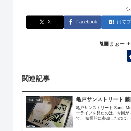
シ
X
Facebook
はてブ
🐈‍⬛まぉー 
関連記事
亀戸サンストリート 藤
音楽・演劇
亀戸サンストリート Sunst M
ーライブを見たのは、今回が
で、 積極的に参加したのは、今