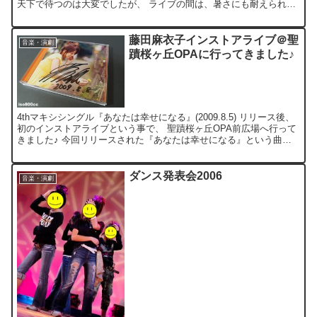
天下で待つのは大変でしたが、 ライブの間は、暑さにも耐えられる
のだ…(笑) サイン会にも、沢山の人が並んで、...
藤田麻衣子インストアライブ＠聖
音楽・演劇
蹟桜ヶ丘OPAに行ってきました♪
4thマキシシングル『あなたは幸せになる』(2009.8.5) リリース後、
初のインストアライブという事で、 聖蹟桜ヶ丘OPA前広場へ行って
きました♪ 今回リリースされた『あなたは幸せになる』という曲。
前回の聖蹟桜ヶ丘インストアライブで、...
ダンス発表会2006
音楽・演劇