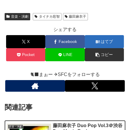
音楽・演劇
タイナカ彩智
藤田麻衣子
シェアする
X
Facebook
はてブ
Pocket
LINE
コピー
🐈‍⬛まぉー ✈︎SFCをフォローする
関連記事
藤田麻衣子 Duo Pop Vol.3＠渋谷
音楽・演劇