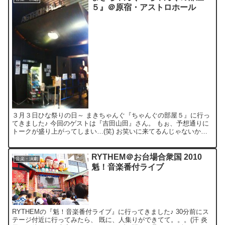
５』＠原宿・アストロホール
３月３日ひな祭りの日～ まきちゃんぐ『ちゃんぐの部屋５』に行っ
てきました♪ 今回のゲストは『吉田山田』さん。 もぉ、予想通りに
トークが盛り上がってしまい…(笑) お笑いに来てるんじゃないかと
思うくらい、笑いました。 吉田山田のファンは、高校...
RYTHEM＠お台場合衆国 2010
音楽・演劇
魁！音楽番付ライブ
RYTHEMの『魁！音楽番付ライブ』に行ってきました♪ 30分前にス
テージ付近に行ってみたら、 既に、人集りができてて。。。(汗 炎