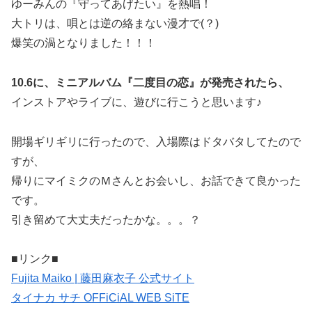
ゆーみんの『守ってあげたい』を熱唱！
大トリは、唄とは逆の絡まない漫才で(？)
爆笑の渦となりました！！！
10.6に、ミニアルバム『二度目の恋』が発売されたら、
インストアやライブに、遊びに行こうと思います♪
開場ギリギリに行ったので、入場際はドタバタしてたので
すが、
帰りにマイミクのＭさんとお会いし、お話できて良かった
です。
引き留めて大丈夫だったかな。。。？
■リンク■
Fujita Maiko | 藤田麻衣子 公式サイト
タイナカ サチ OFFiCiAL WEB SiTE