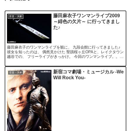
藤田麻衣子ワンマンライブ2009
音楽・演劇
～緋色の欠片～ に行ってきまし
た♪
藤田麻衣子のワンマンライブを観に、 九段会館に行ってきました♪
彼女を知ったのは、 偶然見かけた 聖蹟桜ヶ丘OPAと、レイクタウン
越谷での、 フリーライブがきっかけ。 今回のワンマンライブ。。。
開演前のアナウンスで、 『ゲゲゲの鬼太郎』を...
新宿コマ劇場・ミュージカル -We
音楽・演劇
Will Rock You-