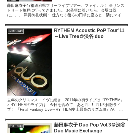
藤田麻衣子47都道府県フリーライブツアー、ファイナル！ ＠サンス
トリート亀戸に行ってきました。 お昼頃に着いたら、会場は既
に。。。 満員御礼状態！ 仕方なく後ろの円卓に座ると、隣にマイミ
クさんがｗ 新曲『泣いても 泣いても』は、 カウントダ...
RYTHEM Acoustic PoP Tour’11
音楽・演劇
～Live Tree＠渋谷 duo
去年のクリスマス・イヴに続き、2011年の初ライブは『RYTHEM』
♪ RYTHEMのライブは、今日を含めて、あと2回！ 2月の解散ライ
ブ！ 『Final Fantasy Live～RYTHEM史上最高のリズム!!!』が、 見
納めです(>
藤田麻衣子 Duo Pop Vol.3＠渋谷
音楽・演劇
Duo Music Exchange