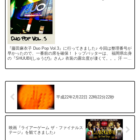
『藤田麻衣子 Duo Pop Vol.3』に行ってきました♪ 今回は整理番号が
早かったので、一番前の席を確保！ トップバッターは、 福岡県出身
の『SHUUBI(しゅうび)』さん♪ 衣装の露出度が凄くて。。。汗 一瞬
「場所間違った？」と、思っ...
平成22年2月22日 22時22分22秒
映画『ライアーゲーム ザ・ファイナルス
テージ』を観てきました♪