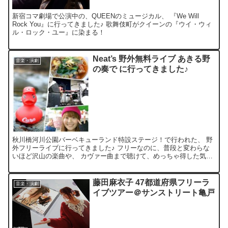
新宿コマ劇場で公演中の、QUEENのミュージカル、 『We Will
Rock You』に行ってきました♪ 歌舞伎町がクイーンの『ウイ・ウィ
ル・ロック・ユー』に染まる！
Neat’s 野外無料ライブ あきる野
音楽・演劇
の奏で に行ってきました♪
秋川橋河川公園バーベキューランド特設ステージ！で行われた、 野
外フリーライブに行ってきました♪ フリーなのに、普段と変わらな
いほど沢山の楽曲や、 カヴァー曲まで聴けて、めっちゃ得した気分
～♪♪♪ 大自然の中聴く《Neat's》の歌声はまた格...
藤田麻衣子 47都道府県フリーラ
音楽・演劇
イブツアー＠サンストリート亀戸