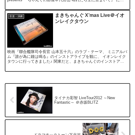
行って来ました♪ 自分～入院前の最後...
まきちゃんぐ X’mas Live＠イオ
音楽・演劇
ンレイクタウン
映画『聯合艦隊司令長官 山本五十六』のラブ・テーマ、 ミニアルバ
ム『誰が為に鐘は鳴る』のインストアライブを観に、 イオンレイク
タウンに行ってきました♪ 関東だと、まきちゃんぐのインストアは
結構貴重！ しかも直接名入りサインを頂ける機会はそう...
タイナカ彩智 LiveTour2012 ～New
Fantastic～ ＠赤坂BLITZ
ドラマチックトーン下北沢