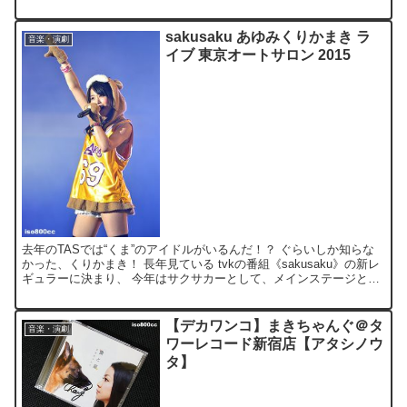
■ チケットを買った時は、まさか入院するなん...
sakusaku あゆみくりかまき ラ
音楽・演劇
イブ 東京オートサロン 2015
去年のTASでは“くま”のアイドルがいるんだ！？ ぐらいしか知らな
かった、くりかまき！ 長年見ている tvkの番組《sakusaku》の新レ
ギュラーに決まり、 今年はサクサカーとして、メインステージと
UPGARAGEの、 両ステージを見てき...
【デカワンコ】まきちゃんぐ＠タ
音楽・演劇
ワーレコード新宿店【アタシノウ
タ】