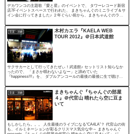
デカワンコの主題歌『愛と星』のイベントで、 タワーレコード新宿
店7Fイベントスペースで行われた、 まきちゃんぐのミニライブ＆サ
イン会に行ってきました♪ ２年ぐらい前から、まきちゃんぐのライ
ブは良く行ってるけど、 直接サインをもらうのは今回が...
木村カエラ『KAELA WEB
音楽・演劇
TOUR 2012』＠日本武道館
サクサカーとして行ってきたぜぃ！武道館♪ セットリスト知らなか
ったので、 「まさか唄わないよなー」と諦めていた
『happiness!!!』を、 ダブルアンコールの最後の最後に生で聴ける
なんて。。。 サクサカーの自分としては、 このPVを何度...
まきちゃんぐ『ちゃんぐの部屋
音楽・演劇
４』＠代官山 晴れたら空に豆ま
いて
もしかしたら。。。 人生最後のライブになる“CA4LA”？ 代官山の街
も、イルミネーションが彩るクリスマス気分な中～ まきちゃんぐ
presents 『ちゃんぐの部屋＠代官山 晴れたら空に豆まいて』 に、