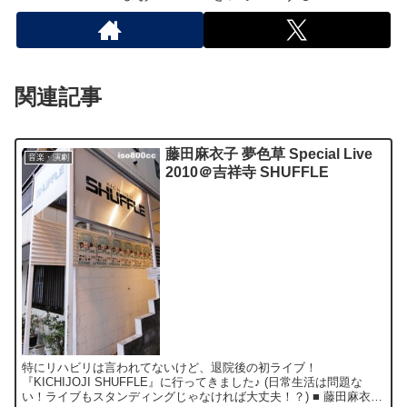
関連記事
藤田麻衣子 夢色草 Special Live
音楽・演劇
2010＠吉祥寺 SHUFFLE
特にリハビリは言われてないけど、退院後の初ライブ！
『KICHIJOJI SHUFFLE』に行ってきました♪ (日常生活は問題な
い！ライブもスタンディングじゃなければ大丈夫！？) ■ 藤田麻衣子