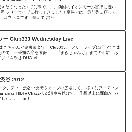
聴きたくなった♪ てな事で。。。前回のイオンモール富津に続い
上大岡 フリーライブに行ってきました♪ 富津では、最前列に座って、
は立ち見です、辛いです(汗...
ub333 Wednesday Live
きちゃんぐ＠東京タワー Club333』 フリーライブに行ってきま
たので、一番前の席を確保！！ 『まきちゃんぐ』までの距離、お
ブ『＠渋谷 DUO M...
渋谷 2012
ークシティ・渋谷中央街ウェーブの広場にて、 様々なアーティス
namas HIBI★Chazz-K の演奏も聴けて、 予想以上に面白かった
た。。。 ■リ...