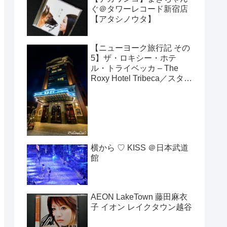
ぐ＠タワーレコード新宿店
【アタシノウタ】
【ニューヨーク旅行記 その
5】ザ・ロキシー・ホテ
ル・トライベッカ – The
Roxy Hotel Tribeca／スタジ
オ・キングルーム
横から ♡ KISS ＠日本武道
館
AEON LakeTown 藤田麻衣
子 イオン レイクタウン越谷