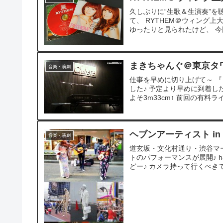
久しぶりに“生歌＆生演奏”を
て、 RYTHEM＠ウィング
ゆったりと見られたけど、 今回
まきちゃんぐ＠東京タワー Cl
音楽・演劇
仕事を早めに切り上げて～ 『ま
した♪ 予定より早めに到着し
よそ3m33cm↑ 前回の有料ライ
ヘブンアーティスト in 
音楽・演劇
道玄坂・文化村通り・渋谷マ
トのパフォーマンスが展開♪ ha
どー♪ カメラ持って行くべきでし