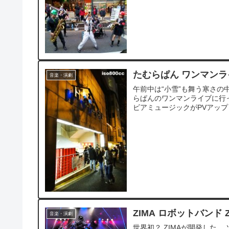
たむらぱん ワンマンライ
音楽・演劇
午前中は“小雪”も舞う寒さの中
らぱんのワンマンライブに行っ
ビアミュージックがPVアップし
ZIMA ロボットバンド Z
音楽・演劇
世界初？ ZIMAが開発した、