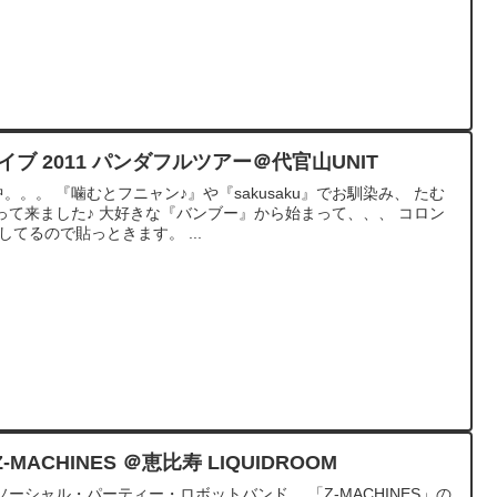
ブ 2011 パンダフルツアー＠代官山UNIT
。。。 『噛むとフニャン♪』や『sakusaku』でお馴染み、 たむ
て来ました♪ 大好きな『バンブー』から始まって、、、 コロン
てるので貼っときます。 ...
-MACHINES ＠恵比寿 LIQUIDROOM
 ソーシャル・パーティー・ロボットバンド、 「Z-MACHINES」の