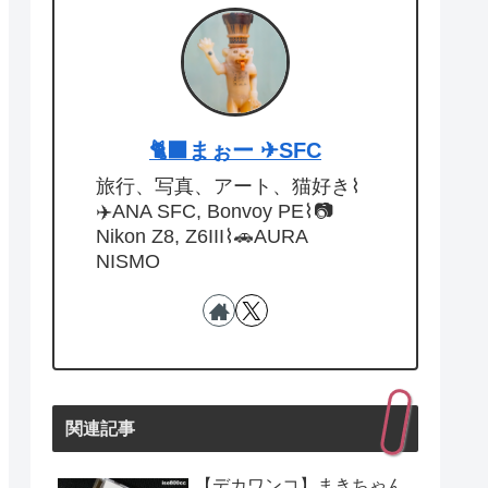
🐈‍⬛まぉー ✈︎SFC
旅行、写真、アート、猫好き⌇
✈️ANA SFC, Bonvoy PE⌇📷
Nikon Z8, Z6III⌇🚗AURA
NISMO
関連記事
【デカワンコ】まきちゃん