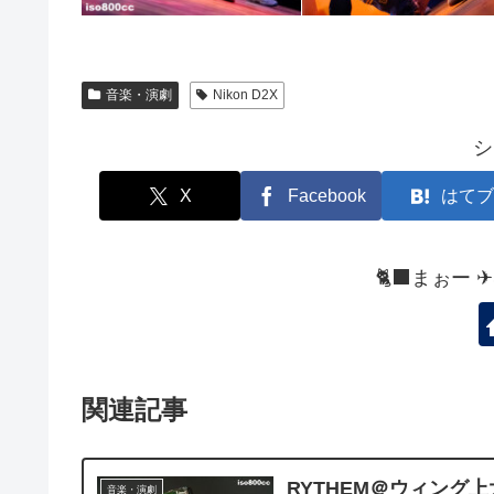
音楽・演劇
Nikon D2X
シ
X
Facebook
はてブ
🐈‍⬛まぉー 
関連記事
RYTHEM＠ウィング
音楽・演劇