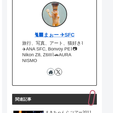
🐈‍⬛まぉー ✈︎SFC
旅行、写真、アート、猫好き⌇
✈️ANA SFC, Bonvoy PE⌇📷
Nikon Z8, Z6III⌇🚗AURA
NISMO
関連記事
まきちゃんぐ ツアー2011