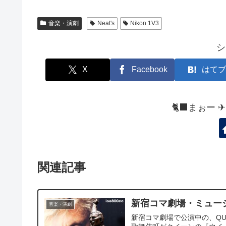
音楽・演劇
Neat's
Nikon 1V3
シ
X
Facebook
はてブ
🐈‍⬛まぉー 
関連記事
新宿コマ劇場・ミュージカル 
音楽・演劇
新宿コマ劇場で公演中の、QUEE