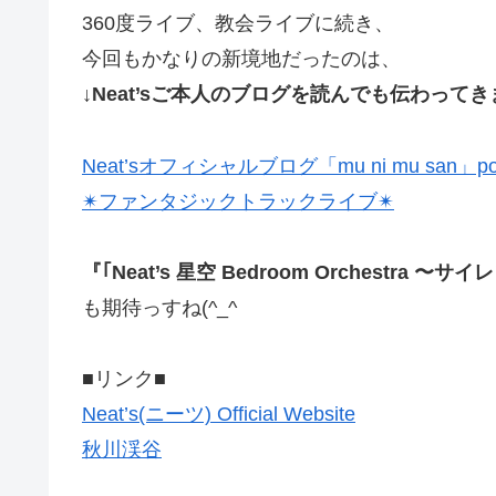
360度ライブ、教会ライブに続き、
今回もかなりの新境地だったのは、
↓Neat’sご本人のブログを読んでも伝わってき
Neat’sオフィシャルブログ「mu ni mu san」pow
✴ファンタジックトラックライブ✴
『｢Neat’s 星空 Bedroom Orchestr
も期待っすね(^_^ゞ
■リンク■
Neat’s(ニーツ) Official Website
秋川渓谷