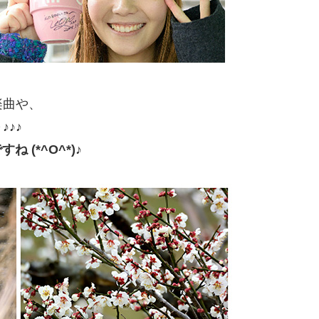
楽曲や、
♪♪
 (*^O^*)♪