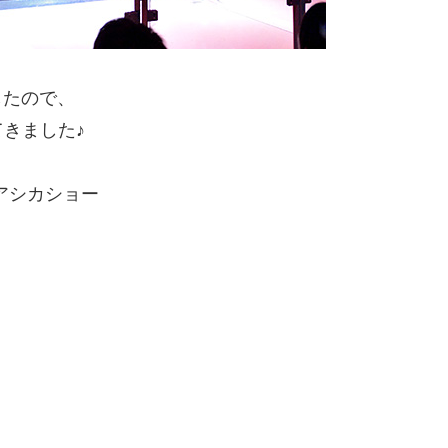
したので、
きました♪
アシカショー
、