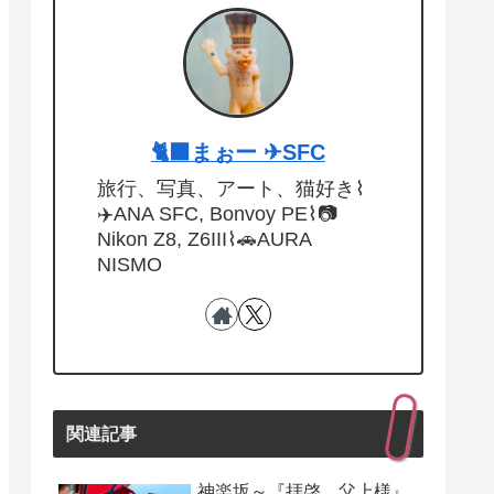
🐈‍⬛まぉー ✈︎SFC
旅行、写真、アート、猫好き⌇
✈️ANA SFC, Bonvoy PE⌇📷
Nikon Z8, Z6III⌇🚗AURA
NISMO
関連記事
神楽坂～『拝啓、父上様』