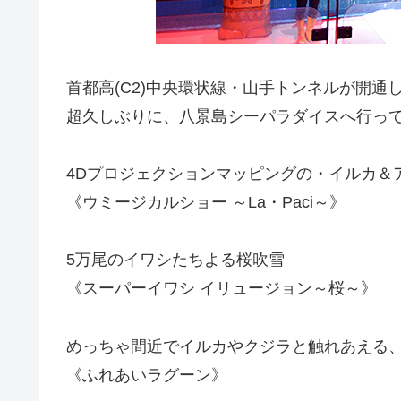
首都高(C2)中央環状線・山手トンネルが開通
超久しぶりに、八景島シーパラダイスへ行って
4Dプロジェクションマッピングの・イルカ＆
《ウミージカルショー ～La・Paci～》
5万尾のイワシたちよる桜吹雪
《スーパーイワシ イリュージョン～桜～》
めっちゃ間近でイルカやクジラと触れあえる
《ふれあいラグーン》