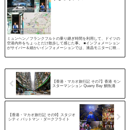
ミュンヘン／フランクフルトの乗り継ぎ時間を利用して、ドイツの
空港内外をちょっとだけ散歩して感じた事。 ■インフォメーション
がサイバー＆細かいインフォメーションでは、液晶モニターに映し
出された実写録画のお姉さんが対応してくれます♡ロボットより...
【香港・マカオ旅行記 その7】香港 モン
スターマンション Quarry Bay 鰂魚涌
【香港・マカオ旅行記 その9】スタジオ
シティ バットマン・ダークフライト