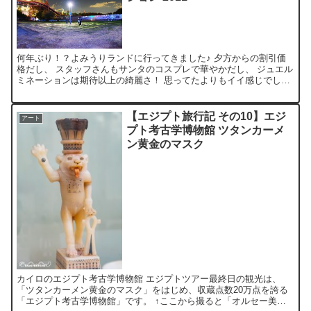
何年ぶり！？よみうりランドに行ってきました♪ 夕方からの割引価
格だし、 スタッフさんもサンタのコスプレで華やかだし、 ジュエル
ミネーションは期待以上の綺麗さ！ 思ってたよりもイイ感じでした
よ♪ 『OLYMPUS PEN E-P1』で撮影。
【エジプト旅行記 その10】エジ
アート
プト考古学博物館 ツタンカーメ
ン黄金のマスク
カイロのエジプト考古学博物館 エジプトツアー最終日の観光は、
「ツタンカーメン黄金のマスク」をはじめ、収蔵点数20万点を誇る
「エジプト考古学博物館」です。 ↑ここから撮ると「オルセー美術