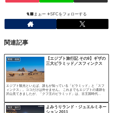
🐈‍⬛まぉー ✈︎SFCをフォローする
関連記事
【エジプト旅行記 その9】ギザの
動物・植物
三大ピラミッド／スフィンクス
エジプト観光といえば、誰もが知っている「ピラミッド」と「スフ
ィンクス」。ココだけは外せません。 これまでもエジプトの遺跡を
沢山見てきましたが、「クフ王のピラミッド」は、古王国時代
(BC2550頃)と、かなり古いものです。「トトメス」や「ラム...
よみうりランド・ジュエルミネー
風景・旅行
ション 2011