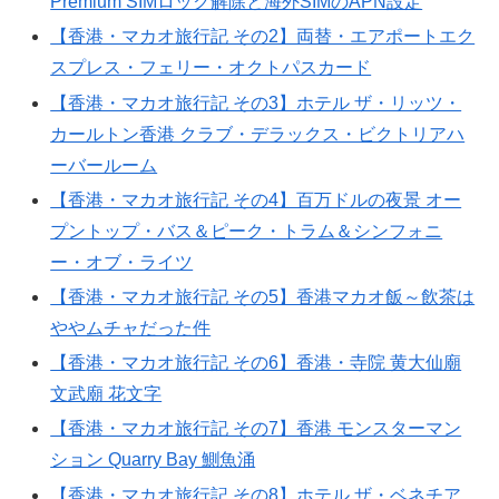
Premium SIMロック解除と海外SIMのAPN設定
【香港・マカオ旅行記 その2】両替・エアポートエク
スプレス・フェリー・オクトパスカード
【香港・マカオ旅行記 その3】ホテル ザ・リッツ・
カールトン香港 クラブ・デラックス・ビクトリアハ
ーバールーム
【香港・マカオ旅行記 その4】百万ドルの夜景 オー
プントップ・バス＆ピーク・トラム＆シンフォニ
ー・オブ・ライツ
【香港・マカオ旅行記 その5】香港マカオ飯～飲茶は
ややムチャだった件
【香港・マカオ旅行記 その6】香港・寺院 黄大仙廟
文武廟 花文字
【香港・マカオ旅行記 その7】香港 モンスターマン
ション Quarry Bay 鰂魚涌
【香港・マカオ旅行記 その8】ホテル ザ・ベネチア