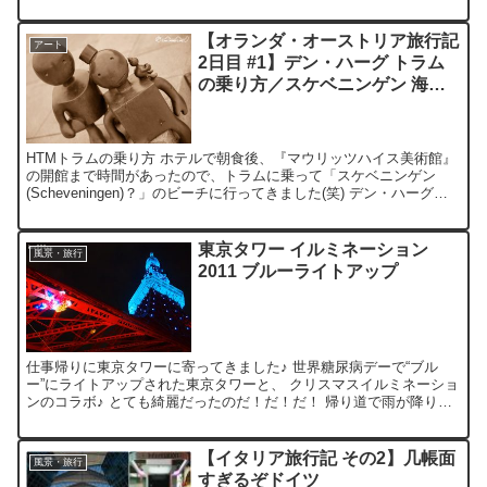
館」っぽい。 「ツタンカーメン黄金の玉座」凄い！おいくら...
【オランダ・オーストリア旅行記
アート
2日目 #1】デン・ハーグ トラム
の乗り方／スケベニンゲン 海沿
いの彫像美術館
HTMトラムの乗り方 ホテルで朝食後、『マウリッツハイス美術館』
の開館まで時間があったので、トラムに乗って「スケベニンゲン
(Scheveningen)？」のビーチに行ってきました(笑) デン・ハーグの
交通機関トラムやバスに乗れる「HTMチケ...
東京タワー イルミネーション
風景・旅行
2011 ブルーライトアップ
仕事帰りに東京タワーに寄ってきました♪ 世界糖尿病デーで“ブル
ー”にライトアップされた東京タワーと、 クリスマスイルミネーショ
ンのコラボ♪ とても綺麗だったのだ！だ！だ！ 帰り道で雨が降り出
し、ギリギリ濡れずにセーフ！ 『OLYMPUS P...
【イタリア旅行記 その2】几帳面
風景・旅行
すぎるぞドイツ