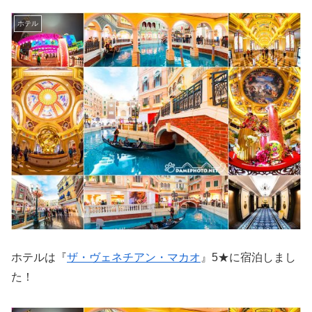
ホテル
ホテルは『
ザ・ヴェネチアン・マカオ
』5★に宿泊しまし
た！