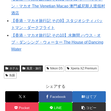
ン・マカオ The Venetian Macao 澳門威尼斯人渡假村
酒店
【香港・マカオ旅行記 その9】スタジオシティ バッ
トマン・ダークフライト
【香港・マカオ旅行記 その10】水舞間 ハウス・オ
ブ・ダンシング・ウォーター The House of Dancing
Water
ホテル
風景・旅行
Nikon D5
Xperia XZ Premium
魚眼
シェアする
X
Facebook
はてブ
Pocket
LINE
コピー