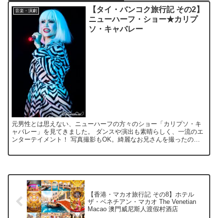
【タイ・バンコク旅行記 その2】
音楽・演劇
ニューハーフ・ショー★カリプ
ソ・キャバレー
元男性とは思えない、ニューハーフの方々のショー「カリプソ・キ
ャバレー」を見てきました。 ダンスや演出も素晴らしく、一流のエ
ンターテイメント！ 写真撮影もOK。綺麗なお兄さんを撮ったのは
初めてです♥ 会場周辺はショッピングモールになっていて、...
【香港・マカオ旅行記 その8】ホテル
ザ・ベネチアン・マカオ The Venetian
Macao 澳門威尼斯人渡假村酒店