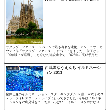
サグラダ・ファミリア スペインで最も有名な建物。アントニオ・ガ
ウディ作「サグラダ・ファミリア」に行ってきました。 着工から
100年以上が経過しても今なお建設途中で、2026年に完成予定だそ
うです。 キリストの誕生に関する彫刻「生誕のファサー...
西武園ゆうえんち イルミネーシ
風景・旅行
ョン 2011
星降る森のイルミネーション・スターキングダム ＆ 藤田麻衣子のス
テラ・フォレスターレ・ライブに行ってきました♪ 今年はイルミネ
ーションを沢山見過ぎて、お腹いっぱい！ イルミ・メタボになりそ
うですｗ 『OLYMPUS PEN E-P1』で撮影...