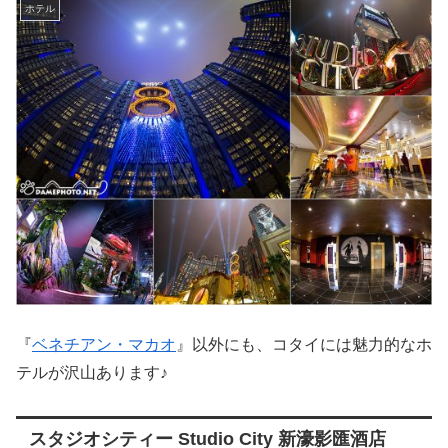
ホテル
『
ベネチアン・マカオ
』以外にも、コタイには魅力的なホ
テルが沢山あります♪
スタジオシティー Studio City 新濠影匯酒店