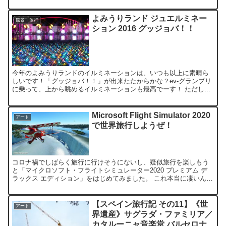
禁止になっています。階段下の広場にあるのは『バルカッチャの
噴...
よみうりランド ジュエルミネー
風景・旅行
ション 2016 グッジョバ！！
今年のよみうりランドのイルミネーションは、いつも以上に素晴ら
しいです！「グッジョバ！！」が出来たたからかな？ev-グランプリ
に乗って、上から眺めるイルミネーションも最高でーす！ ただし入
場料も値上がってます。今年はナイト入場料1200円、ナ...
Microsoft Flight Simulator 2020
アート
で世界旅行しようぜ！
コロナ禍でしばらく旅行に行けそうにないし、疑似旅行を楽しもう
と「マイクロソフト・フライトシミュレーター2020 プレミアム デ
ラックス エディション」をはじめてみました。 これ本当に凄いんで
す！ リアルタイムで4K画面に映し出された景色は、...
【スペイン旅行記 その11】《世
アート
界遺産》サグラダ・ファミリア／
カタルーニャ音楽堂 バルセロナ