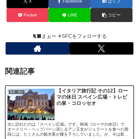
X
Facebook
はてブ
Pocket
LINE
コピー
🐈‍⬛まぉー ✈︎SFCをフォローする
関連記事
【イタリア旅行記 その12】ロー
風景・旅行
マの休日 スペイン広場・トレビ
の泉・コロッセオ
次に訪れたのは『スペイン広場』です。映画《ローマの休日》で、
オードリー・ヘップバーン演じるアン王女がジェラートを食べた階
段には、たくさんの観光客が腰を下ろしていました。が、今は飲食