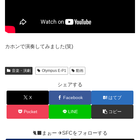
カホンで演奏してみました(笑)
音楽・演劇
Olympus E-P1
動画
シェアする
X
Facebook
はてブ
Pocket
LINE
コピー
🐈‍⬛まぉー ✈︎SFCをフォローする