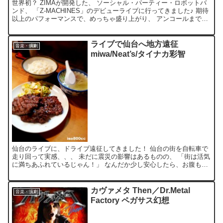
世界初？ ZIMAが開発した、 ソーシャル・パーティー・ロボットバ
ンド、 「Z-MACHINES」のデビューライブに行ってきました♪ 期待
以上のパフォーマンスで、めっちゃ盛り上がり、 アンコールまで飛
び出す始末(笑) 「Thank you」...
ライブで仙台へ地方遠征
音楽・演劇
miwa/Neat’s/タイナカ彩智
仙台のライブに、ドライブ遠征してきました！ 仙台の街を自転車で
走り回って実感、、、 未だに震災の影響はあるものの、 「街は活気
に満ちあふれているじゃん！」 なんだか少し安心したら、お腹も空
いてきたって事で、 飛び込んだのが、、、牛タン専門店...
カヴァメタ Then／Dr.Metal
音楽・演劇
Factory ペガサス幻想