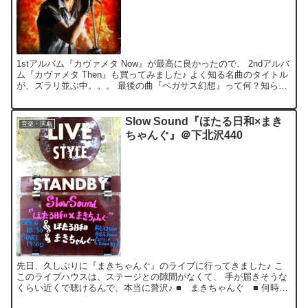
1stアルバム『カヴァメタ Now』が最高に良かったので、 2ndアルバ
ム『カヴァメタ Then』も買ってみました♪ よく知る名曲のタイトル
が、ズラリ並ぶ中。。。 最後の曲『ペガサス幻想』って何？知ら
ん！ んがっ！？iPodから流れ始めるや...
Slow Sound『ほたる日和×まき
音楽・演劇
ちゃんぐ』＠下北沢440
先日、久しぶりに『まきちゃんぐ』のライブに行ってきました♪ こ
このライブハウスは、ステージとの隙間がなくて、 手が届きそうな
くらい近くで聴けるんで、本当に贅沢♪ ■ まきちゃんぐ ■ 何時も
の“弾けた”感じが薄れて。。。？ やや大人っぽく、...