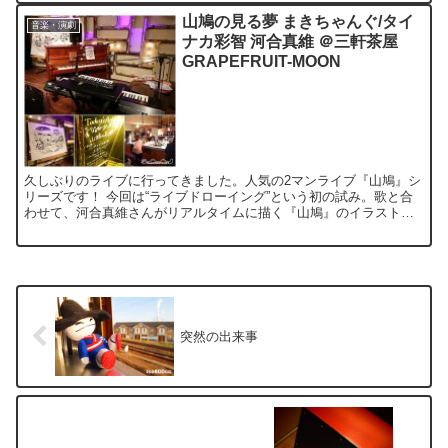
山鳩の見る夢 まきちゃんぐ/タイ
音楽・演劇
ナカ彩智 河合真維 ＠三軒茶屋
GRAPEFRUIT-MOON
久しぶりのライブに行ってきました。人気の2マンライブ『山鳩』シ
リーズです！ 今回は“ライブドローイング”という初の試み。歌と合
わせて、河合真維さんがリアルタイムに描く『山鳩』のイラストが
とても素敵でした。「おっ！」っといわせる、エンターテイ...
突然の出来事