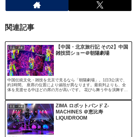
関連記事
【中国・北京旅行記 その2】中国
音楽・演劇
雑技団ショー＠朝陽劇場
中国伝統文化・雑技を北京で見るなら「朝陽劇場」。1日3公演で、
約1時間。 座席の位置により値段が異なります。最前列よりも、全
体を見渡せる中ほどの席の方が高いです。 花びら舞う中を演舞する
綺麗なお姉さんのオープニング後に、雑技がスタート。 ア...
ZIMA ロボットバンド Z-
音楽・演劇
MACHINES ＠恵比寿
LIQUIDROOM