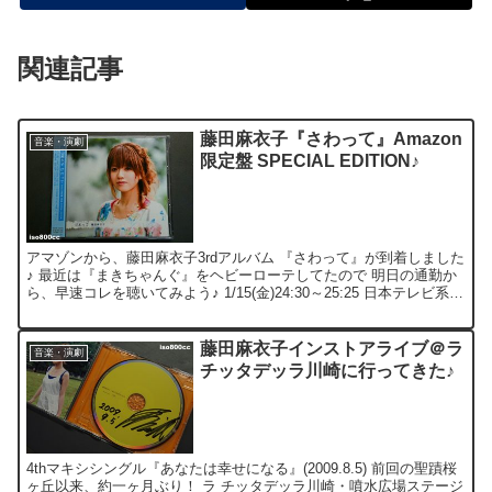
関連記事
藤田麻衣子『さわって』Amazon
音楽・演劇
限定盤 SPECIAL EDITION♪
アマゾンから、藤田麻衣子3rdアルバム 『さわって』が到着しました
♪ 最近は『まきちゃんぐ』をヘビーローテしてたので 明日の通勤か
ら、早速コレを聴いてみよう♪ 1/15(金)24:30～25:25 日本テレビ系列
『音楽戦士 MUSIC FI...
藤田麻衣子インストアライブ＠ラ
音楽・演劇
チッタデッラ川崎に行ってきた♪
4thマキシシングル『あなたは幸せになる』(2009.8.5) 前回の聖蹟桜
ヶ丘以来、約一ヶ月ぶり！ ラ チッタデッラ川崎・噴水広場ステージ