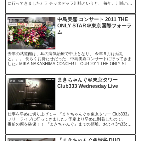
に行ってきました♪ ラ チッタデッラ川崎というと、 毎年、川崎ハロ
ウィンのパレードで盛り上がってます...
中島美嘉 コンサート 2011 THE
音楽・演劇
ONLY STAR＠東京国際フォーラ
ム
去年の武道館は、耳の病気治療で中止となり、 今年５月は延期
と。。。 長らくお待たせだった、中島美嘉コンサートに行ってきま
した♪ MIKA NAKASHIMA CONCERT TOUR 2011 THE ONLY STAR
普段あまり大きな箱...
まきちゃんぐ＠東京タワー
音楽・演劇
Club333 Wednesday Live
仕事を早めに切り上げて～ 『まきちゃんぐ＠東京タワー Club333』
フリーライブに行ってきました♪ 予定より早めに到着したので、一
番前の席を確保！！ 『まきちゃんぐ』までの距離、およそ3m33cm↑
前回の有料ライブ『＠渋谷 DUO M...
『まきちゃんぐ＠渋谷 DUO