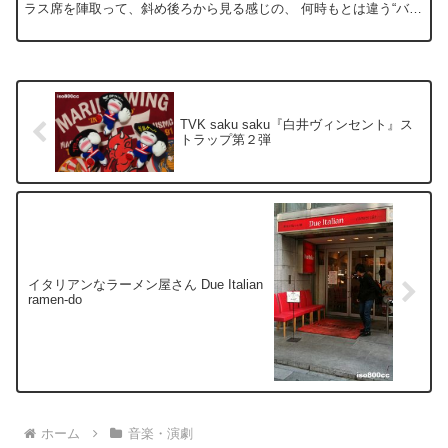
ラス席を陣取って、斜め後ろから見る感じの、 何時もとは違う“バッ
クステージ気分”での鑑賞！ これも聖蹟桜ヶ...
TVK saku saku『白井ヴィンセント』ス
トラップ第２弾
イタリアンなラーメン屋さん Due Italian
ramen-do
ホーム
音楽・演劇