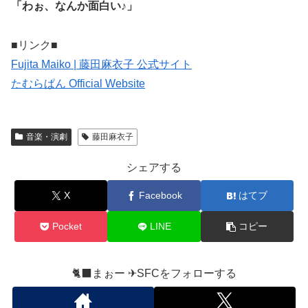
「わぉ、なんか面白い♪」
■リンク■
Fujita Maiko | 藤田麻衣子 公式サイト
たむらぱん Official Website
音楽・演劇
藤田麻衣子
シェアする
X
Facebook
はてブ
Pocket
LINE
コピー
🐈‍⬛まぉー ✈︎SFCをフォローする