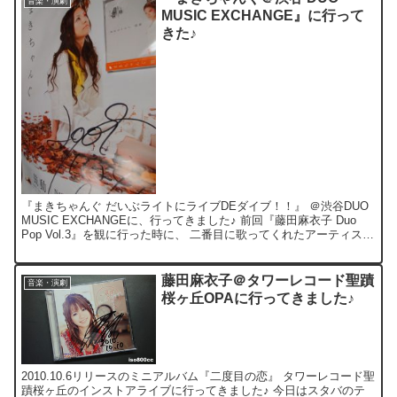
音楽・演劇
MUSIC EXCHANGE』に行って
きた♪
『まきちゃんぐ だいぶライトにライブDEダイブ！！』 ＠渋谷DUO
MUSIC EXCHANGEに、行ってきました♪ 前回『藤田麻衣子 Duo
Pop Vol.3』を観に行った時に、 二番目に歌ってくれたアーティス
ト。。。すごく気に入ったの...
藤田麻衣子＠タワーレコード聖蹟
音楽・演劇
桜ヶ丘OPAに行ってきました♪
2010.10.6リリースのミニアルバム『二度目の恋』 タワーレコード聖
蹟桜ヶ丘のインストアライブに行ってきました♪ 今日はスタバのテ