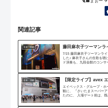
🐈‍⬛まぉー 
関連記事
藤田麻衣子ツーマンライブ＠
音楽・演劇
7/15 藤田麻衣子ツーマンライブ 
した♪ 麻衣子さんの生歌を聴
ド演奏も、九段会館のコンサート
【限定ライブ】avex 
音楽・演劇
エイベックス・グループ・ホ
観に、 『さいたまスーパーア
たのに、 入場ゲート前は、既に長蛇