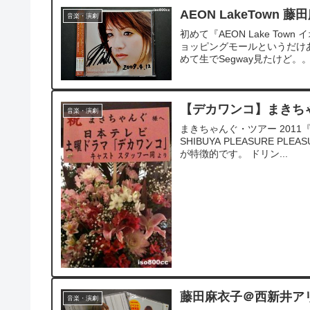
AEON LakeTown
音楽・演劇
初めて『AEON Lake To
ョッピングモールというだけあっ
めて生でSegway見たけど。。
【デカワンコ】まきちゃん
音楽・演劇
まきちゃんぐ・ツアー 2011『ま
SHIBUYA PLEASURE 
が特徴的です。 ドリン...
藤田麻衣子＠西新井アリ
音楽・演劇