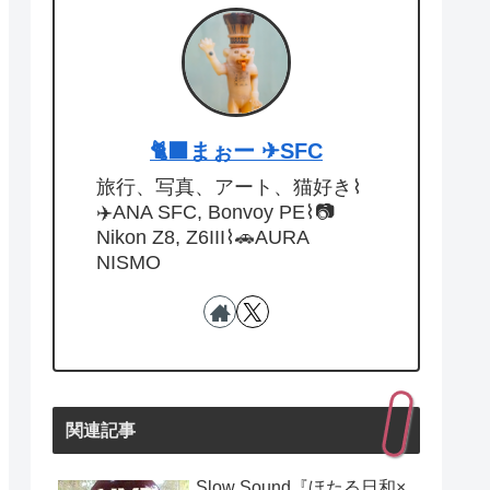
🐈‍⬛まぉー ✈︎SFC
旅行、写真、アート、猫好き⌇
✈️ANA SFC, Bonvoy PE⌇📷
Nikon Z8, Z6III⌇🚗AURA
NISMO
関連記事
Slow Sound『ほたる日和×