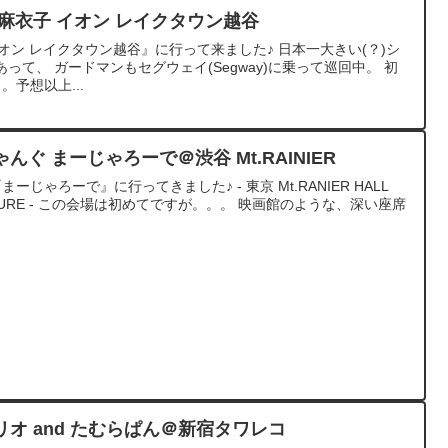
 藤田麻衣子 イオン レイクタウン越谷
wn イオン レイクタウン越谷』に行って来ました♪ 日本一大きい(？)シ
て、 ガードマンもセグウェイ(Segway)に乗って巡回中。 初
。予想以上...
ぐ まーじゃろーで＠渋谷 Mt.RAINIER
ーじゃろーで』に行ってきました♪ - 東京 Mt.RANIER HALL
PLEASURE - この会場は初めてですが。。。 映画館のような、深い座席
オ and たむらぱん＠新宿タワレコ