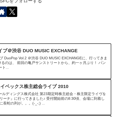
✈︎SFCをフォローする
渋谷 DUO MUSIC EXCHANGE
DuoPop Vol.2 ＠渋谷 DUO MUSIC EXCHANGEに、行ってきま
けるのは、 前回の亀戸サンストリートから、約一ヶ月ぶり！ バン
...
エイベックス株主総会ライブ 2010
ールディングス株式会社 第23期定時株主総会・株主限定ライヴを
リーナ』に行ってきました♪ 受付開始前の8:30頃、会場に到着し
の列が。。。(-_-;) ...