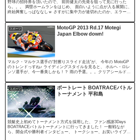
野球の招待券を頂いたので、 前田健太の先発を狙って見に行った
ら。。。 満塁ホームランをはじめ、 面白いように点が入る展開に、
終始興奮しっぱななしｗ さすがに集中力が途切れたのか、エラーか
ら乱打戦になり、 最終的には 12-16 という、 ...
MotoGP 2013 Rd.17 Motegi
スポーツ
Japan Elbow down!
マルク・マルケス選手の“肘擦りスライド走法”が、 今年の MotoGP
のトレンドっすね♪ ライディングスタイルを見ると、 ホルヘ・ロレ
ンソ選手が、今一番美しかも！？ 雨の予選。。。クリアシールド
で、 走行中の顔を撮れたのが、不幸中の幸い(...
ボートレート BOATRACEバトル
スポーツ
トーナメント 平和島
競艇史上初めてトーナメント方式を採用した、 ファン感謝3Days
BOATRACEバトルトーナメントに行ってきました！ 一般戦なが
ら、開会式や勝利者インタビュー、 トークショー、お笑いライブ、
360度映像のボートレーサー体感コーナーなど、...