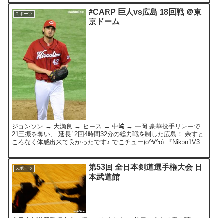
#CARP 巨人vs広島 18回戦 ＠東
スポーツ
京ドーム
ジョンソン → 大瀬良 → ヒース → 中﨑 → 一岡 豪華投手リレーで
21三振を奪い、 延長12回4時間32分の総力戦を制した広島！ 余すと
ころなく体感出来て良かったです♪ でこチュー(o^∀^o) 『Nikon1V3』
で撮影。
第53回 全日本剣道選手権大会 日
スポーツ
本武道館