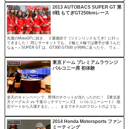
2013 AUTOBACS SUPER GT 第
スポーツ
8戦 もてぎGT250kmレース
先週のMotoGPに続き、 ２週連続で《ツインリンクもてぎ》に行っ
てきました！ 同じサーキットでも、２輪と４輪では勝手が違うんだ
なぁ～♪ SUPER GT は、GT300 GT500 が同時に走ったり、 ウェイ
トハンデ制があったりと、 面白...
東京ドーム プレミアムラウンジ
スポーツ
バルコニー席 初体験
楽天のキャンペーンで、野球のチケットが当たったのだ！ 【東北楽
天イーグルス vs 千葉ロッテマリーンズ】 《バルコニーシート》 指
定ゲートから入場すると。。。 まるでホテルのフロントのような雰
囲気(￣□￣;) ビュッフェまであって、飲み放題...
2014 Honda Motorsports ファン
スポーツ
ミーティング