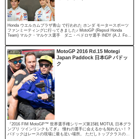
Honda ウエルカムプラザ青山 で行われた ホンダ モータースポーツ
ファンミーティングに行ってきました♪ MotoGP (Repsol Honda
Team) マルク・マルケス選手 ダニ・ペドロサ選手 INDY (A.J. Foyt
R...
MotoGP 2016 Rd.15 Motegi
スポーツ
Japan Paddock 日本GP パドッ
ク
『2016 FIM MotoGP™ 世界選手権シリーズ第15戦 MOTUL 日本グラ
ンプリ ツインリンクもてぎ』 憧れの選手に会えるかも知れない！？
パドックはレースの現場に最も近い場所。 ただしトップクラスの選
手となると警備も厳重で、そう簡...