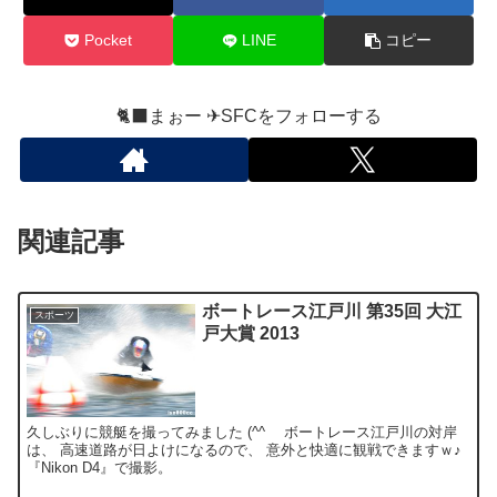
Pocket
LINE
コピー
🐈‍⬛まぉー ✈︎SFCをフォローする
関連記事
ボートレース江戸川 第35回 大江
スポーツ
戸大賞 2013
久しぶりに競艇を撮ってみました (^^ゞ ボートレース江戸川の対岸
は、 高速道路が日よけになるので、 意外と快適に観戦できますｗ♪
『Nikon D4』で撮影。