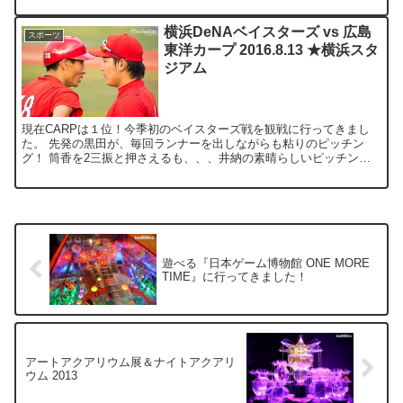
横浜DeNAベイスターズ vs 広島
スポーツ
東洋カープ 2016.8.13 ★横浜スタ
ジアム
現在CARPは１位！今季初のベイスターズ戦を観戦に行ってきまし
た。 先発の黒田が、毎回ランナーを出しながらも粘りのピッチン
グ！ 筒香を2三振と押さえるも、、、井納の素晴らしいピッチング
の前に追加点ならず。 延長戦に突入も、4番手薮田がついに...
遊べる『日本ゲーム博物館 ONE MORE
TIME』に行ってきました！
アートアクアリウム展＆ナイトアクアリ
ウム 2013