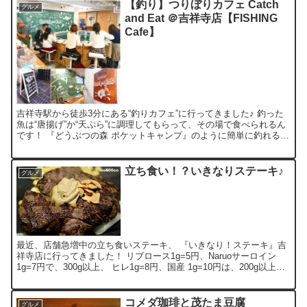
【釣り】つりぼりカフェ Catch
グルメ
and Eat ＠吉祥寺店【FISHING
Cafe】
吉祥寺駅から徒歩3分にある“釣りカフェ”に行ってきました♪ 釣った
魚は“唐揚げ”か“天ぷら”に調理してもらって、その場で食べられるん
です！ 『どうぶつの森 ポケットキャンプ』のように簡単に釣れると
思いきゃ、現実はそんなに甘くありません(笑)...
立ち食い！？いきなりステーキ♪
グルメ
最近、店舗急増中の立ち食いステーキ、 『いきなり！ステーキ』吉
祥寺店に行ってきました！ リブロース1g=5円、Naruoサーロイン
1g=7円で、300g以上、 ヒレ1g=8円、国産 1g=10円は、200g以上か
ら注文できます。 平日はお得...
コメダ珈琲と茂たま豆腐
グルメ