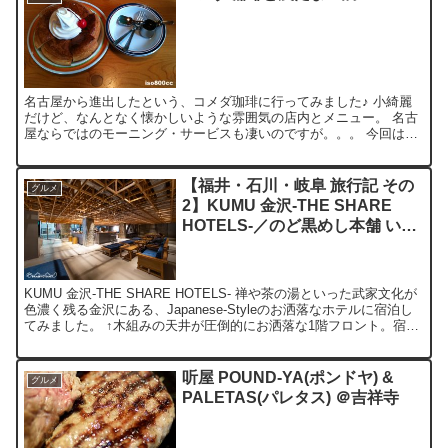
名古屋から進出したという、コメダ珈琲に行ってみました♪ 小綺麗
だけど、なんとなく懐かしいような雰囲気の店内とメニュー。 名古
屋ならではのモーニング・サービスも凄いのですが。。。 今回は、
人気デザートのシロノワールを注文してみました♪ クロワ...
【福井・石川・岐阜 旅行記 その
グルメ
2】KUMU 金沢-THE SHARE
HOTELS-／のど黒めし本舗 いた
る
KUMU 金沢-THE SHARE HOTELS- 禅や茶の湯といった武家文化が
色濃く残る金沢にある、Japanese-Styleのお洒落なホテルに宿泊し
てみました。 ↑木組みの天井が圧倒的にお洒落な1階フロント。宿泊
者以外も利用できるティ...
听屋 POUND-YA(ポンドヤ) &
グルメ
PALETAS(パレタス) ＠吉祥寺