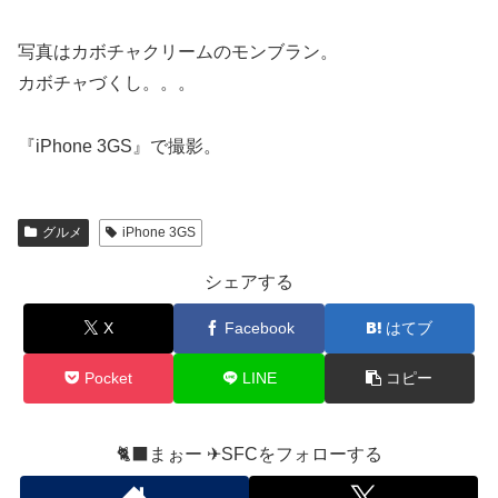
写真はカボチャクリームのモンブラン。
カボチャづくし。。。
『iPhone 3GS』で撮影。
グルメ
iPhone 3GS
シェアする
X
Facebook
はてブ
Pocket
LINE
コピー
🐈‍⬛まぉー ✈︎SFCをフォローする