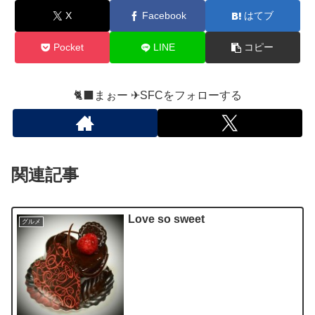
X
Facebook
はてブ
Pocket
LINE
コピー
🐈‍⬛まぉー ✈︎SFCをフォローする
関連記事
Love so sweet
グルメ