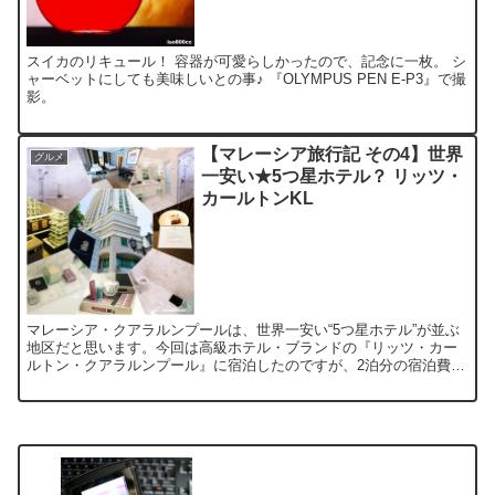
スイカのリキュール！ 容器が可愛らしかったので、記念に一枚。 シ
ャーベットにしても美味しいとの事♪ 『OLYMPUS PEN E-P3』で撮
影。
【マレーシア旅行記 その4】世界
グルメ
一安い★5つ星ホテル？ リッツ・
カールトンKL
マレーシア・クアラルンプールは、世界一安い“5つ星ホテル”が並ぶ
地区だと思います。今回は高級ホテル・ブランドの『リッツ・カー
ルトン・クアラルンプール』に宿泊したのですが、2泊分の宿泊費が
『リッツ・カールトン・香港』の“1泊分のデポジット”と...