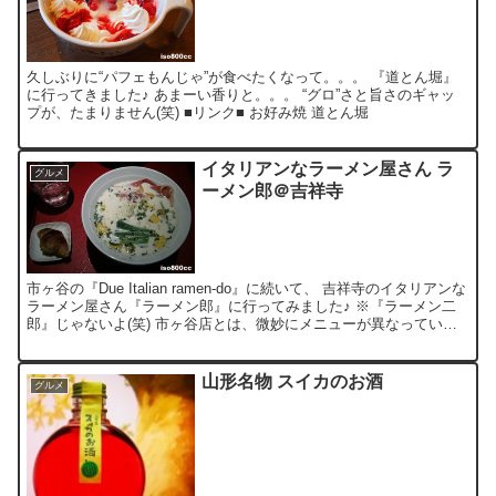
久しぶりに“パフェもんじゃ”が食べたくなって。。。 『道とん堀』
に行ってきました♪ あまーい香りと。。。 “グロ”さと旨さのギャッ
プが、たまりません(笑) ■リンク■ お好み焼 道とん堀
イタリアンなラーメン屋さん ラ
グルメ
ーメン郎＠吉祥寺
市ヶ谷の『Due Italian ramen-do』に続いて、 吉祥寺のイタリアンな
ラーメン屋さん『ラーメン郎』に行ってみました♪ ※『ラーメン二
郎』じゃないよ(笑) 市ヶ谷店とは、微妙にメニューが異なっていま
したが、 お目当てのラーメン『...
山形名物 スイカのお酒
グルメ