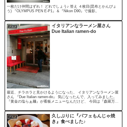
一枚だけ仲間はずれ！ どれでしょう♪ 答え ４枚目(昆布とかんぴょ
う) 『OLYMPUS PEN E-P1』＆『Nikon D90』で撮影。
イタリアンなラーメン屋さん
グルメ
Due Italian ramen-do
最近、チラホラと見かけるようになった、 イタリアンなラーメン屋
さん 『Due Italian ramen-do』 気になったんで、入ってみました。
『黄金の塩らぁ麺』が看板メニューなんだけど、 今回は『森羅万象
柿酢つけ麺』を注文♪ うむ、...
久しぶりに『パフェもんじゃ焼
グルメ
き』食べました♪