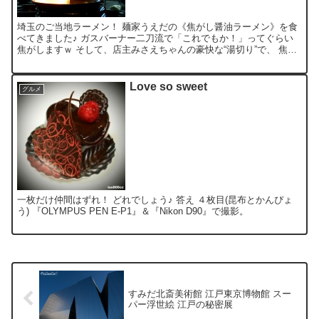
埼玉のご当地ラーメン！ 麺家うえだの《焦がし醤油ラーメン》を食
べてきました♪ ガスバーナー二刀流で「これでもか！」ってぐらい
焦がしますｗ そして、店主みさえちゃんの豪快な“湯切り”で、 焦が
し特濃(800円)の完成！ (※アツアツの為かドン...
Love so sweet
グルメ
一枚だけ仲間はずれ！ どれでしょう♪ 答え ４枚目(昆布とかんぴょ
う) 『OLYMPUS PEN E-P1』＆『Nikon D90』で撮影。
すみだ北斎美術館 江戸東京博物館 スー
パー浮世絵 江戸の秘密展