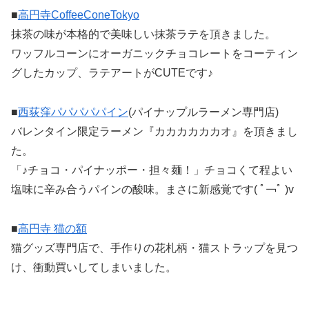
■
高円寺CoffeeConeTokyo
抹茶の味が本格的で美味しい抹茶ラテを頂きました。
ワッフルコーンにオーガニックチョコレートをコーティン
グしたカップ、ラテアートがCUTEです♪
■
西荻窪パパパパパイン
(パイナップルラーメン専門店)
バレンタイン限定ラーメン『カカカカカカオ』を頂きまし
た。
「♪チョコ・パイナッポー・担々麺！」チョコくて程よい
塩味に辛み合うパインの酸味。まさに新感覚です( ﾟ￢ﾟ )v
■
高円寺 猫の額
猫グッズ専門店で、手作りの花札柄・猫ストラップを見つ
け、衝動買いしてしまいました。