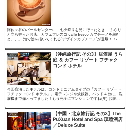
阿佐ヶ谷のパールセンターに、七夕祭りを見に行ったとき、 ふらり
と立ち寄ったお店、カフェフレスコ caffé fresco カプチーノを頼む
と。。。 泡で絵を描いてくれる“デザインカプチーノ”が登場！ ハー
トの中に、ネコが微笑んだイラスト♪ ...
【沖縄旅行記 その3】居酒屋 うら
グルメ
庭 ＆ カフー リゾート フチャク
コンド ホテル
今回宿泊したホテルは、コンドミニアムタイプの『カフー リゾート
フチャク コンド ホテル』。電子レンジや炊飯器、ベッド４台に、洗
濯機まで備わってました！もう完全にマンションですね(笑) お腹も
空いたので、ホテル周辺で最初に見つけたお店『うら...
【中国・北京旅行記 その3】The
グルメ
PuXuan Hotel and Spa 璞瑄酒店
／Deluxe Suite