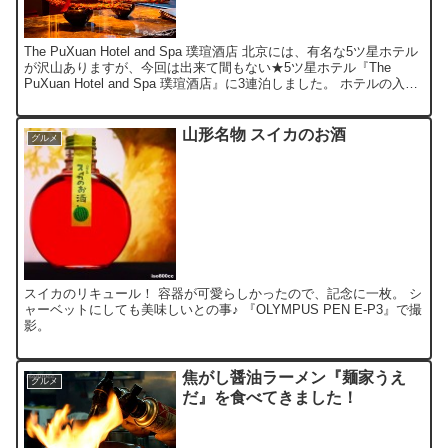
The PuXuan Hotel and Spa 璞瑄酒店 北京には、有名な5ツ星ホテル
が沢山ありますが、今回は出来て間もない★5ツ星ホテル『The
PuXuan Hotel and Spa 璞瑄酒店』に3連泊しました。 ホテルの入り
口が若...
山形名物 スイカのお酒
グルメ
スイカのリキュール！ 容器が可愛らしかったので、記念に一枚。 シ
ャーベットにしても美味しいとの事♪ 『OLYMPUS PEN E-P3』で撮
影。
焦がし醤油ラーメン『麺家うえ
グルメ
だ』を食べてきました！