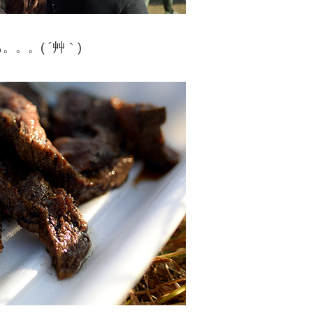
。。( ´艸｀)