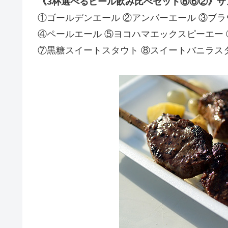
《3杯選べるビール飲み比べセット⑧⑥②》サ
①ゴールデンエール ②アンバーエール ③ブ
④ペールエール ⑤ヨコハマエックスピーエー
⑦黒糖スイートスタウト ⑧スイートバニラス