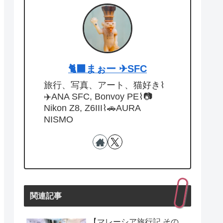
🐈‍⬛まぉー ✈︎SFC
旅行、写真、アート、猫好き⌇
✈️ANA SFC, Bonvoy PE⌇📷
Nikon Z8, Z6III⌇🚗AURA
NISMO
関連記事
【マレーシア旅行記 その