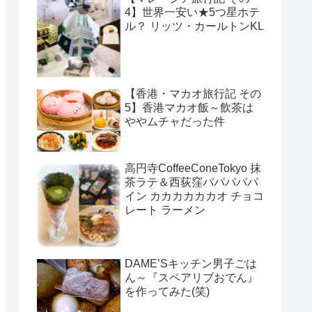
4】世界一安い★5つ星ホテ
ル？ リッツ・カールトンKL
【香港・マカオ旅行記 その
5】香港マカオ飯～飲茶は
ややムチャだった件
高円寺CoffeeConeTokyo 抹
茶ラテ＆西荻窪パパパパパ
イン カカカカカカオ チョコ
レート ラーメン
DAME’Sキッチン男子ごは
ん～『スペアリブおでん』
を作ってみた(笑)