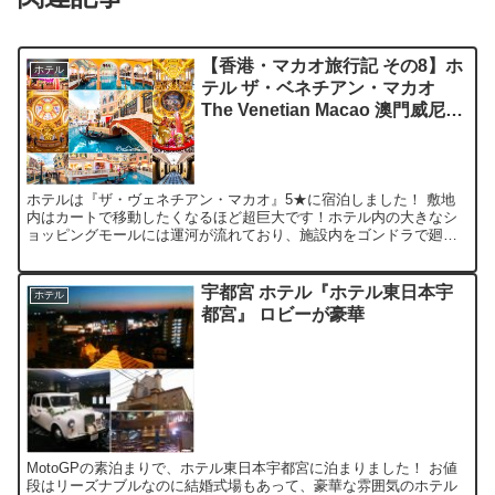
【香港・マカオ旅行記 その8】ホ
ホテル
テル ザ・ベネチアン・マカオ
The Venetian Macao 澳門威尼斯
人渡假村酒店
ホテルは『ザ・ヴェネチアン・マカオ』5★に宿泊しました！ 敷地
内はカートで移動したくなるほど超巨大です！ホテル内の大きなシ
ョッピングモールには運河が流れており、施設内をゴンドラで廻る
こともできます。船頭さんが時折“美声”で歌い出し、気分はベ...
宇都宮 ホテル『ホテル東日本宇
ホテル
都宮』 ロビーが豪華
MotoGPの素泊まりで、ホテル東日本宇都宮に泊まりました！ お値
段はリーズナブルなのに結婚式場もあって、豪華な雰囲気のホテル