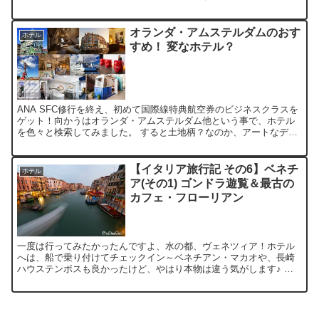
『リッツ・カールトン・香港』の“1泊分のデポジット”と...
オランダ・アムステルダムのおす
ホテル
すめ！ 変なホテル？
ANA SFC修行を終え、初めて国際線特典航空券のビジネスクラスを
ゲット！向かうはオランダ・アムステルダム他という事で、ホテル
を色々と検索してみました。 すると土地柄？なのか、アートなデザ
インホテルや、変なホテルが沢山あって面白いので、まと...
【イタリア旅行記 その6】ベネチ
ホテル
ア(その1) ゴンドラ遊覧＆最古の
カフェ・フローリアン
一度は行ってみたかったんですよ、水の都、ヴェネツィア！ホテル
へは、船で乗り付けてチェックイン～ベネチアン・マカオや、長崎
ハウステンボスも良かったけど、やはり本物は違う気がします♪ 今
回のツアーでは本島内のホテル『ホテル プリンチペ』に宿泊し...