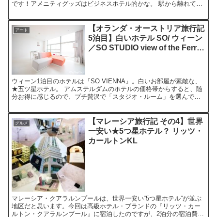
です！アメニティグッズはビジネスホテル的かな。 駅から離れてい
ますが近所にお店もあったので、素泊まりでも大丈夫でし...
【オランダ・オーストリア旅行記
アート
5泊目】白いホテル SO/ ウィーン
／SO STUDIO view of the Ferris
wheel
ウィーン1泊目のホテルは『SO VIENNA』。白いお部屋が素敵な、
★五ツ星ホテル。 アムステルダムのホテルの価格帯からすると、随
分お得に感じるので、プチ贅沢で「スタジオ・ルーム」を選んでみ
ました。 お部屋はメッチャ広いし、彼方此方に電源コ...
【マレーシア旅行記 その4】世界
グルメ
一安い★5つ星ホテル？ リッツ・
カールトンKL
マレーシア・クアラルンプールは、世界一安い“5つ星ホテル”が並ぶ
地区だと思います。今回は高級ホテル・ブランドの『リッツ・カー
ルトン・クアラルンプール』に宿泊したのですが、2泊分の宿泊費が