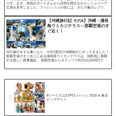
です。まず、現地のガイドさんから説明を聞きながらシニョリーア
広場を見学しました。フィレンツェの街には、ダビデ像のレプリカ
が、たくさん立っているんです。 その後、短い自由時間にヴェッ...
【沖縄旅行記 その4】沖縄・瀬長
風景・旅行
島ウミカジテラス～那覇空港のす
ぐ近く！
SFC修行をする事になり、今年2度目の沖縄旅行にやってきました！
那覇空港のすぐ近くにある瀬長島ウミカジテラスは、傾斜地に展開
する新しい商業施設。 那覇空港からタクシーで約15分(1600円でし
た)と近く、ゆいレールの赤嶺駅からも、無料のシ...
#ツーリズムEXPOジャパン 2018 in 東京
ビッグサイト