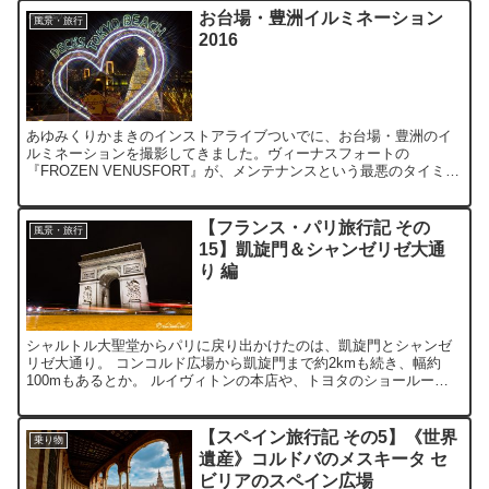
お台場・豊洲イルミネーション
風景・旅行
2016
あゆみくりかまきのインストアライブついでに、お台場・豊洲のイ
ルミネーションを撮影してきました。ヴィーナスフォートの
『FROZEN VENUSFORT』が、メンテナンスという最悪のタイミン
グ！ それでもダイバシティの実物大ガンダムプロジェクシ...
【フランス・パリ旅行記 その
風景・旅行
15】凱旋門＆シャンゼリゼ大通
り 編
シャルトル大聖堂からパリに戻り出かけたのは、凱旋門とシャンゼ
リゼ大通り。 コンコルド広場から凱旋門まで約2kmも続き、幅約
100mもあるとか。 ルイヴィトンの本店や、トヨタのショールーム
なんかもあり、夜でも活気づいてましたね♪ 本当は『ムー...
【スペイン旅行記 その5】《世界
乗り物
遺産》コルドバのメスキータ セ
ビリアのスペイン広場