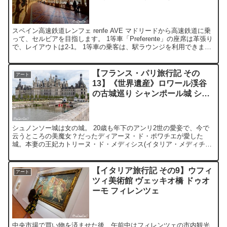
スペイン高速鉄道レンフェ renfe AVE マドリードから高速鉄道に乗
って、セルビアを目指します。 1等車「Preferente」の座席は革張り
で、レイアウトは2-1。 1等車の乗客は、駅ラウンジを利用できま
す。 メスキータ メスキータ(...
【フランス・パリ旅行記 その
アート
13】《世界遺産》ロワール渓谷
の古城巡り シャンポール城 シュ
ノンソー城 編
シュノンソー城は女の城。 20歳も年下のアンリ2世の愛妾で、今で
云うところの美魔女？だったディアーヌ・ド・ポワチエが愛した
城。本妻の王妃カトリーヌ・ド・メディシス(イタリア・メディチ家
出身)は、アンリ2世が事故死すると、ディアーヌを追い出し...
【イタリア旅行記 その9】ウフィ
アート
ツィ美術館 ヴェッキオ橋 ドゥオ
ーモ フィレンツェ
中央市場で買い物を済ませた後、午前中はフィレンツェの市内観光