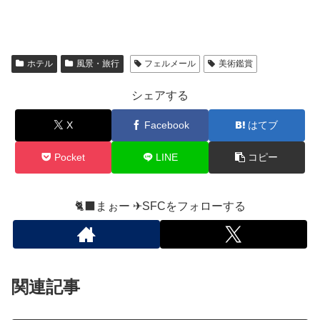
ホテル
風景・旅行
フェルメール
美術鑑賞
シェアする
X
Facebook
はてブ
Pocket
LINE
コピー
🐈‍⬛まぉー ✈︎SFCをフォローする
関連記事