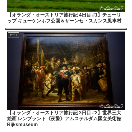
【オランダ・オーストリア旅行記 4日目 #1】チューリ
ップ キューケンホフ公園＆ザーンセ・スカンス風車村
アート
【オランダ・オーストリア旅行記 3日目 #2】世界三大
絵画 レンブラント《夜警》アムステルダム国立美術館
Rijksmuseum