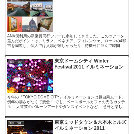
ANA便利用の添乗員同行ツアーに参加してきました。このツアーを
選んだポイントは、ミラノ、ベネチア、フィレンツェ、ローマの4都
市を周遊し、個人では入場が難しかったり、待機列に並んで時間を
要するような施設も、効率よく観光できそうだからです。 各...
東京ドームシティ Winter
風景・旅行
Festival 2011 イルミネーション
今年の『TOKYO DOME CITY』イルミネーションは超自粛ムード。
例年の凄さがなくて残念！ でも、ベースボールカフェの光るカクテ
ル、 大道芸のバルーンアートやダンスイベントなど、 意外と楽しめ
たので、良かったッス♪ 『GALAXY ...
東京ミッドタウン＆六本木ヒルズ
風景・旅行
イルミネーション 2011