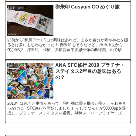
御朱印 Gosyuin GO めぐり旅
風景・旅行
以前から“和風アート”には興味はあれど、まさか自分が寺や神社を廻
るとは夢にも思わなかった！ 御朱印もそうだけど、禅禅禅世から、
侘び寂び、浮世絵、和柄、弥勒菩薩半跏思惟像の曲線美。山で珍し
い鳥の鳴き声を聞けば、“鳥撮りカメラマン”の気持ちが少...
ANA SFC修行 2019 プラチナ・
アート
ステイタス2年目の意味はある
の？
2018年は色々と事情があって、飛行機に乗る機会が増え、それをき
っかけに、SFC修行を開始しました！ そしてなんとか50000ppを達
成し、プラチナ・ステイタスを獲得。ANAスーパーフライヤーズカ
ード(SFC)を手にしました！ 2019年は...