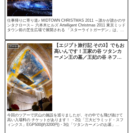
仕事帰りに寄り道♪ MIDTOWN CHRISTMAS 2011 ～誰かが誰かのサ
ンタクロース～ 六本木ヒルズ Artelligent Christmas 2011 東京ミッド
タウン前の芝生広場で展開される 「スターライトガーデン」は、
か...
【エジプト旅行記 その3】でもお
アート
高いんです！王家の谷 ツタンカ
ーメン王の墓／王妃の谷 ネフェ
ルタリ王妃の墓
今回のツアーで沢山の施設を巡りましたが、その中でも飛び抜けて
高い入場料の チケットがあります！ ・2位「三大ピラミッド・スフ
ィンクス」EGP500(約3200円)・3位「ツタンカーメンのお墓」
EGP250(約1600円) などを“ダブルスコ...