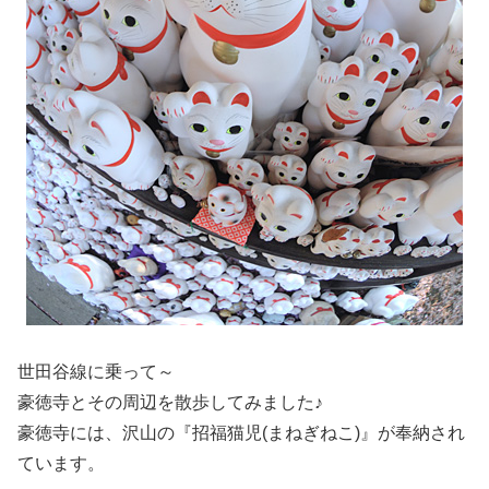
世田谷線に乗って～
豪徳寺とその周辺を散歩してみました♪
豪徳寺には、沢山の『招福猫児(まねぎねこ)』が奉納され
ています。