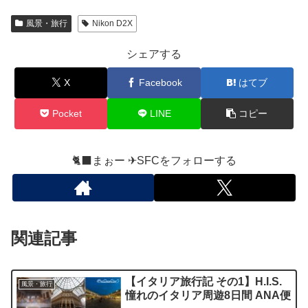
風景・旅行
Nikon D2X
シェアする
X
Facebook
はてブ
Pocket
LINE
コピー
🐈‍⬛まぉー ✈︎SFCをフォローする
関連記事
【イタリア旅行記 その1】H.I.S.
風景・旅行
憧れのイタリア周遊8日間 ANA便