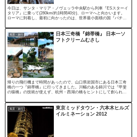
今日は、サンタ・マリア・ノヴェッラ中央駅から列車『ESスターイ
タリア』に乗って(280km/約1時間40分)、ローマへと向かいます。
ローマに到着し、最初に向かったのは、世界最小面積の国『バチカ
ン市国』です。 『バチカン市国』は、ローマ・カ...
日本三奇橋『錦帯橋』 日本一ソ
風景・旅行
フトクリームむさし
帰りの飛行機まで時間があったので、山口県岩国市にある日本三奇
橋の一つ『錦帯橋』に行ってきました。川幅のある錦川では『甲斐
の猿橋』の技術が使えず、杭州・西湖の橋をヒントにして創られた
とか。釘を全く使わない組木の木造アーチ橋です。 両端から中央...
東京ミッドタウン・六本木ヒルズ
風景・旅行
イルミネーション 2012