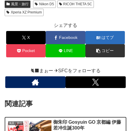
風景・旅行
Nikon D5
RICOH THETA SC
Xperia XZ Premium
シェアする
X
Facebook
はてブ
Pocket
LINE
コピー
🐈‍⬛まぉー ✈︎SFCをフォローする
関連記事
御朱印 Gosyuin GO 京都編 伊藤
風景・旅行
若冲生誕300年