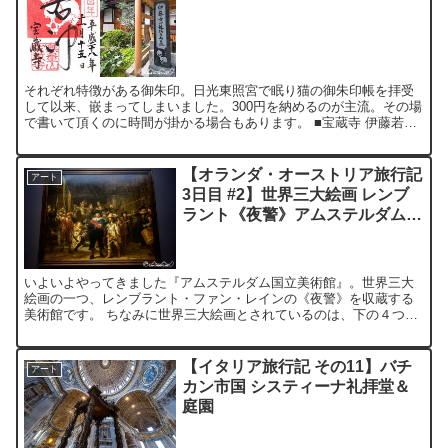
それぞれ特徴がある御朱印。日光東照宮で眠り猫の御朱印帳を拝受
して以来、嵌まってしまいました。300円を納めるのが主流。その場
で書いて頂くのに時間が掛かる場合もあります。 ■宝蔵寺 伊藤若冲
生誕300年 伊藤若冲ゆかりの寺という事で、髑髏図(...
【オランダ・オーストリア旅行記
アート
3日目 #2】世界三大絵画 レンブ
ラント《夜警》アムステルダム国
立美術館 Rijksmuseum
いよいよやってきました『アムステルダム国立美術館』。世界三大
絵画の一つ、レンブラント・ファン・レインの《夜警》を収蔵する
美術館です。 ちなみに世界三大絵画とされているのは、下の４つ
(？)だそうです。 《ラス・メニーナス》ディエゴ・ベラスケス...
【イタリア旅行記 その11】バチ
アート
カン市国 システィーナ礼拝堂＆
庭園