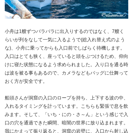
小舟は1艘ずつバラバラに出入りするのではなく、7艘く
らいが列をなして一気に入るようで(総入れ替え式のよう
な)、小舟に乗ってからも入口前でしばらく待機します。
入口はとても狭く、座っていると頭をぶつけるため、仰向
けに寝た状態になるよう求められました。入り口を通る時
は波を被る事もあるので、カメラなどもバッグに仕舞って
おく方が安全です。
船頭さんが洞窟の入口のロープを持ち、上下する波の中、
入れるタイミングを計っています。こちらも緊張で息を飲
みます。そして、「いち・にの・さ～ん」という感じで入
口の穴を通過できた瞬間、暗闇の世界に放り込まれます。
我にかえって振り返ると、洞窟の岩壁に、入口から射し込