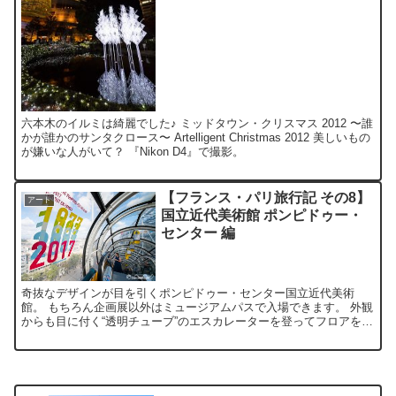
六本木のイルミは綺麗でした♪ ミッドタウン・クリスマス 2012 〜誰
かが誰かのサンタクロース〜 Artelligent Christmas 2012 美しいもの
が嫌いな人がいて？ 『Nikon D4』で撮影。
【フランス・パリ旅行記 その8】
アート
国立近代美術館 ポンピドゥー・
センター 編
奇抜なデザインが目を引くポンピドゥー・センター国立近代美術
館。 もちろん企画展以外はミュージアムパスで入場できます。 外観
からも目に付く“透明チューブ”のエスカレーターを登ってフロアを移
動。 ピカソやマティス、アンディ・ウォーホルなどの馴染...