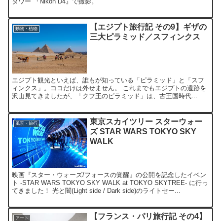
タワー 『Nikon D4』で撮影。
【エジプト旅行記 その9】ギザの
動物・植物
三大ピラミッド／スフィンクス
エジプト観光といえば、誰もが知っている「ピラミッド」と「スフ
ィンクス」。ココだけは外せません。 これまでもエジプトの遺跡を
沢山見てきましたが、「クフ王のピラミッド」は、古王国時代
(BC2550頃)と、かなり古いものです。「トトメス」や「ラム...
東京スカイツリー スターウォー
風景・旅行
ズ STAR WARS TOKYO SKY
WALK
映画『スター・ウォーズ/フォースの覚醒』の公開を記念したイベン
ト -STAR WARS TOKYO SKY WALK at TOKYO SKYTREE- に行っ
てきました！ 光と闇(Light side / Dark side)のライトセー...
【フランス・パリ旅行記 その4】
アート