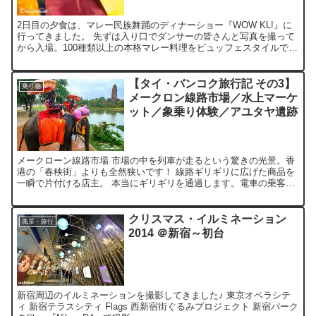
2日目の夕食は、マレー民族舞踊のディナーショー『WOW KL!』に
行ってきました。 先ずは入り口でダンサーの皆さんと写真を撮って
から入場。100種類以上の本格マレー料理をビュッフェスタイルで頂
きます。彩りも美しく、少し辛めで、美味しいものが...
【タイ・バンコク旅行記 その3】
乗り物
メークロン線路市場／水上マーケ
ット／象乗り体験／アユタヤ遺跡
メークローン線路市場 市場の中を列車が走るという驚きの光景。香
港の「春秧街」よりも全然狭いです！ 線路ギリギリに広げた商品を
一瞬で片付ける店主。 本当にギリギリを通過します。電車の乗客の
方もお互いに撮影中。 電車が通り過ぎると、直ぐに広げて...
クリスマス・イルミネーション
風景・旅行
2014 ＠新宿～初台
新宿周辺のイルミネーションを撮影してきました♪ 東京オペラシテ
ィ 新宿テラスシティ Flags 西新宿街ぐるみプロジェクト 新宿パーク