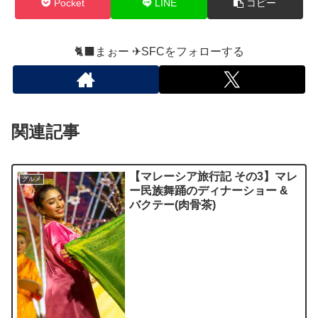
Pocket
LINE
コピー
🐈‍⬛まぉー ✈︎SFCをフォローする
関連記事
【マレーシア旅行記 その3】マレ
グルメ
ー民族舞踊のディナーショー &
バクテー(肉骨茶)