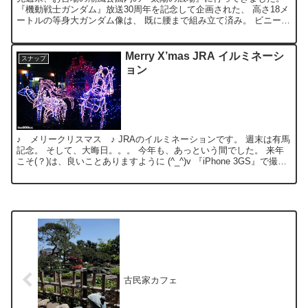
『機動戦士ガンダム』放送30周年を記念して企画された、 高さ18メ
ートルの等身大ガンダム像は、 既に腰まで組み立て済み。 ビニール
シートに隠された、 残りのパーツを合体させれば完...
Merry X’mas JRA イルミネーシ
スナップ
ョン
♪ メリークリスマス ♪ JRAのイルミネーションです。 週末は有馬
記念。 そして、大晦日。。。 今年も、あっという間でした。 来年
こそ(？)は、良いことありますように (^_^)v 『iPhone 3GS』で撮
影。
古民家カフェ