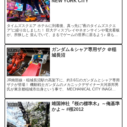
NEW YORK CITY
タイムズスクエア ホテルに到着後、真っ先に“夜のタイムズスクエ
ア”に繰り出しました！ 巨大ディスプレイやネオンサインや電光看板
が、所狭しと 並んでいて、まるでゲームの世界に居るよう♪ 昼も夜
も観光客が絶えない、世界一賑やかな場所ですね。 自...
ガンダム＆シャア専用ザク ＠稲
スナップ
城長沼
JR南部線・稲城長沼駅の高架下に、約3.6㍍のガンダムとシャア専用
ザクが登場！ 機動戦士ガンダムのメカニックデザイナー大河原邦男
氏が東京都稲城市出身という事で、 MECHANICAL CITY INAGI
Presents「メカニックデザイ...
靖国神社『桜の標準木』～俺基準
スナップ
かよ～ #桜2012