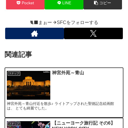
Pocket
LINE
コピー
🐈‍⬛まぉー ✈︎SFCをフォローする
関連記事
神宮外苑～青山
スナップ
神宮外苑～青山付近を散歩♪ ライトアップされた聖徳記念絵画館
は、 とても綺麗でした。
【ニューヨーク旅行記 その6】
スナップ