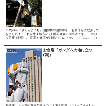
平成24年『さくらまつり』開催中の靖国神社。 お昼休みに散歩して
きました！ ↑これが東京地方の“桜”開花発表の標準木です。 この桜
を目視で観測し、開花や満開が判断されるんだね。 (ちなみにこの
日、“満開”となりました。) 神社の相撲場では、...
お台場『ガンダム大地に立つ
スナップ
(前)』
先週末、お台場の潮風公園内の『太陽の広場』に行ってきました。