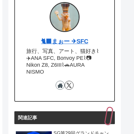
🐈‍⬛まぉー ✈︎SFC
旅行、写真、アート、猫好き⌇
✈️ANA SFC, Bonvoy PE⌇📷
Nikon Z8, Z6III⌇🚗AURA
NISMO
関連記事
SG第29回グランドチャン