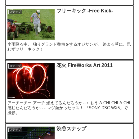
フリーキック -Free Kick-
スナップ
小雨降る中、 独りグランド整備をするオジサンが、 絡まる草に、思
わずフリーキック！
花火 FireWorks Art 2011
スナップ
アーチーチー アーチ 燃えてるんだろうか～♪ もう A CHI CHI A CHI
感じたんだろうか～♪ マジ熱かったッス！ 『SONY DSC-WX5』で
撮影。
渋谷スナップ
スナップ