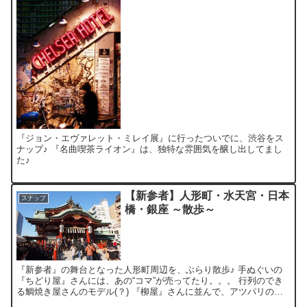
『ジョン・エヴァレット・ミレイ展』に行ったついでに、渋谷をス
ナップ♪ 『名曲喫茶ライオン』は、独特な雰囲気を醸し出してまし
た♪
【新参者】人形町・水天宮・日本
スナップ
橋・銀座 ～散歩～
『新参者』の舞台となった人形町周辺を、ぶらり散歩♪ 手ぬぐいの
『ちどり屋』さんには、あの“コマ”が売ってたり。。。 行列のでき
る鯛焼き屋さんのモデル(？) 『柳屋』さんに並んで、アツパリの鯛
焼きを食べてみたり。。。 他にも“駄菓子バー”など...