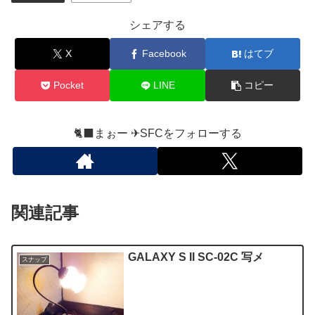
シェアする
X
Facebook
はてブ
Pocket
LINE
コピー
🐈‍⬛まぉー ✈︎SFCをフォローする
関連記事
GALAXY S II SC-02C 写メ
スナップ