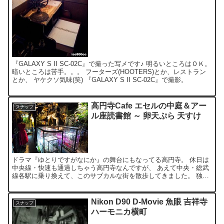
『GALAXY S II SC-02C』で撮った写メです♪ 明るいところはＯＫ。
暗いところは苦手。。。 フーターズ(HOOTERS)とか、レストラン
とか、 ヤケクソ気味(笑) 『GALAXY S II SC-02C』で撮影。
高円寺Cafe エセルの中庭＆アー
スナップ
ル座読書館 ～ 卵天ぷら 天すけ
ドラマ『ゆとりですがなにか』の舞台にもなってる高円寺。 休日は
中央線・快速も通過しちゃう高円寺なんですが、 あえて中央・総武
線各駅に乗り換えて、このサブカルな街を散歩してきました。 独特
な雰囲気漂うカフェ『エセルの中庭』 一人の悩める少女が...
Nikon D90 D-Movie 魚眼 吉祥寺
スナップ
ハーモニカ横町