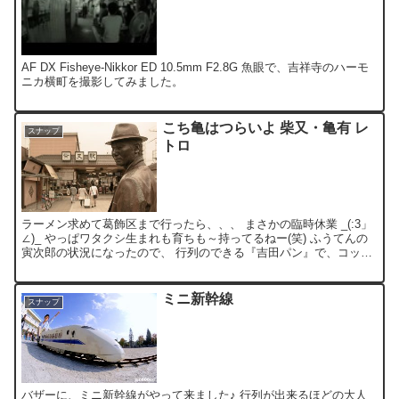
AF DX Fisheye-Nikkor ED 10.5mm F2.8G 魚眼で、吉祥寺のハーモ
ニカ横町を撮影してみました。
こち亀はつらいよ 柴又・亀有 レ
スナップ
トロ
ラーメン求めて葛飾区まで行ったら、、、 まさかの臨時休業 _(:3」
∠)_ やっぱワタクシ生まれも育ちも～持ってるねー(笑) ふうてんの
寅次郎の状況になったので、 行列のできる『吉田パン』で、コッペ
パンを買ったり、 柴又・亀有周辺を散歩した...
ミニ新幹線
スナップ
バザーに、ミニ新幹線がやって来ました♪ 行列が出来るほどの大人