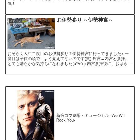
気！
お伊勢参り ～伊勢神宮～
スナップ
おそらく人生二度目のお伊勢参り？伊勢神宮に行ってきました♪ 一
度目は子供の頃で、よく覚えてないのです(笑) 外宮→内宮と参拝。
とても清らかな気持ちになれました(o^∀^o) 内宮参拝後に、おはらい
町《おかげ横町》に立ち寄ってみる♪ ふわ～！...
新宿コマ劇場・ミュージカル -We Will
Rock You-