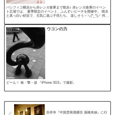
パシフィコ横浜から赤レンガ倉庫まで散歩♪ 赤レンガ倉庫のイベン
ト広場では、 夏季限定のイベント、ふんすいビーチを開催中。 噴水
と真っ白い砂浜で、元気に遊ぶ子供たち、 楽しそう～＼(^_^)／ 何故
か、ツインリンクもてぎのレースクイーンまでい...
ウコンの力
スナップ
どーん！ 衝・撃・波 『iPhone 3GS』で撮影。
吉祥寺『中国雲南酒膳坊 過橋米線』に行