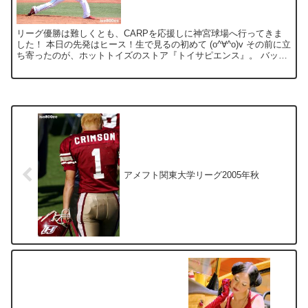
リーグ優勝は難しくとも、CARPを応援しに神宮球場へ行ってきま
した！ 本日の先発はヒース！生で見るの初めて (o^∀^o)v その前に立
ち寄ったのが、ホットトイズのストア『トイサピエンス』。 バット
マンやアイアンマンの“ピンボール台”も設置...
アメフト関東大学リーグ2005年秋