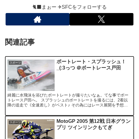
🐈‍⬛まぉー ✈︎SFCをフォローする
関連記事
ボートレート・スプラッシュ！
スポーツ
_(:3っつ ＠ボートレース戸田
綺麗に水飛沫を浴びたボートレートが撮りたいなぁ。てな事でボー
トレース戸田へ。 スプラッシュのボートレートを撮るには、2着以
降の追走で《全速差し》がベスト♪ その為にはレース展開を予想
し、ある程度“ヤマ”を張る必要があるのだ！ んで、なぜ練習...
MotoGP 2005 第12戦 日本グラン
スポーツ
プリ ツインリンクもてぎ