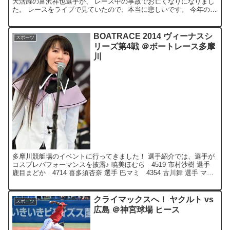
大活躍の富沢祥也選手が、 レース中の事故でお亡くなりになりまし
た。 レースをライブで見ていたので、本当に悲しいです。 今年の日
本ＧＰで、勇姿を見たかった。 ご冥福をお祈りしま...
BOATRACE 2014 ヴィーナスシ
スポーツ
リーズ第4戦 ＠ボートレース多摩
川
多摩川競艇場のイベントに行ってきました！ 選手紹介では、選手が
コスプレパフォーマンスを披露♪ 暁美ほむら 4519 市村沙樹 選手
鹿目まどか 4714 喜多須杏奈 選手 巴マミ 4354 古川舞 選手 マリ
オ 4767 米井里実 選手 ル...
クライマックスへ！ ヤクルト vs
スポーツ
広島 ＠神宮球場 ヒース