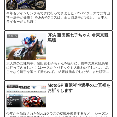
今年もツインリンクもてぎに行ってきました♪ 250ccクラスでは青山
博一選手が優勝！ MotoGPクラスは、玉田誠選手が3位と、 日本人
ライダーが大活躍！
JRA 藤田菜七子ちゃん ＠東京競
スポーツ
馬場
大人気の女性騎手、藤田菜七子ちゃんを撮りに、府中の東京競馬場
に行ってきました！ 1レースからパドックも大賑わいでしたよ。 馬
じゃなく騎手を追って撮らねば。 結果は残念でしたが、また頑張り
ましょう～(*ﾟ∀ﾟ)v 01Rダ1400mシュガーラ...
MotoGP 富沢祥也選手のご冥福を
スポーツ
お祈りします
今年から新設されたMoto2クラスの初戦を優勝するなど、 シーズン