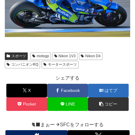
スポーツ
motogp
Nikon 1V3
Nikon D4
コンパニオンRQ
モータースポーツ
シェアする
X
Facebook
はてブ
Pocket
LINE
コピー
🐈‍⬛まぉー ✈︎SFCをフォローする