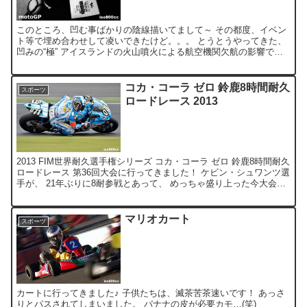
このところ、凹む事ばかりの陰線描いてまして～ その都度、イベン
ト等で埋め合わせして凌いできたけど。。。 とうとうやってきた、
凹みの“極” アイスランドの火山噴火による航空機関欠航の影響で、
参戦ライダー・チーム関係者の移動が困難となったため...
コカ・コーラ ゼロ 鈴鹿8時間耐久
スポーツ
ロードレース 2013
2013 FIM世界耐久選手権シリーズ コカ・コーラ ゼロ 鈴鹿8時間耐久
ロードレース 第36回大会に行ってきました！ ケビン・シュワンツ選
手が、 21年ぶりに8耐参戦とあって、 めっちゃ盛り上った今大会！
優勝は逃しましたが、スピードは健...
マリオカート
スポーツ
カートに行ってきました♪ 子供たちは、滅茶苦茶速いです！ あっさ
りとパスされてしまいました。 バナナの皮が必要カモ…(笑)