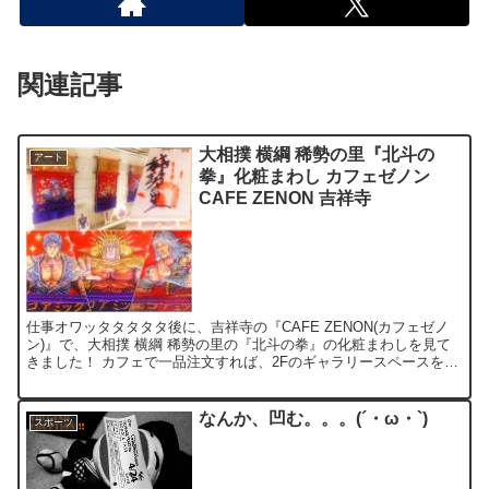
関連記事
大相撲 横綱 稀勢の里『北斗の
アート
拳』化粧まわし カフェゼノン
CAFE ZENON 吉祥寺
仕事オワッタタタタタ後に、吉祥寺の『CAFE ZENON(カフェゼノ
ン)』で、大相撲 横綱 稀勢の里の『北斗の拳』の化粧まわしを見て
きました！ カフェで一品注文すれば、2Fのギャラリースペースを見
学できます。 ラオウ(稀勢の里)・トキ(松鳳...
なんか、凹む。。。(´・ω・`)
スポーツ