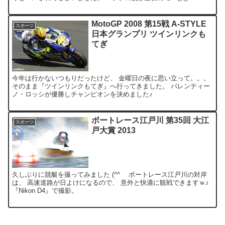
MotoGP 2008 第15戦 A-STYLE
スポーツ
日本グランプリ ツインリンクも
てぎ
今年は行かないつもりだったけど、 金曜日の夜に思い立って。。。
そのまま『ツインリンクもてぎ』へ行ってきました。 バレンティー
ノ・ロッシが優勝しチャンピオンを決めました♪
ボートレース江戸川 第35回 大江
スポーツ
戸大賞 2013
久しぶりに競艇を撮ってみました (^^ゞ ボートレース江戸川の対岸
は、 高速道路が日よけになるので、 意外と快適に観戦できますｗ♪
『Nikon D4』で撮影。