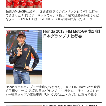
先週のMotoGPに続き、 ２週連続で《ツインリンクもてぎ》に行っ
てきました！ 同じサーキットでも、２輪と４輪では勝手が違うんだ
なぁ～♪ SUPER GT は、GT300 GT500 が同時に走ったり、 ウェイ
トハンデ制があったりと、 面白...
Honda 2013 FIM MotoGP 第17戦
スポーツ
日本グランプリ 壮行会
Hondaウエルカムプラザ青山で行われた、 2013 FIM MotoGP™ 世界
選手権シリーズ 第17戦 日本グランプリ 壮行会 に、行ってきました
♪ 一輪車タイプの電動車両『UNI-CUB(ユニ・カブ)』に乗って登場し
た、 ダニ・ペドロ...