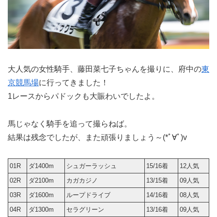
大人気の女性騎手、藤田菜七子ちゃんを撮りに、府中の
東
京競馬場
に行ってきました！
1レースからパドックも大賑わいでしたよ。
馬じゃなく騎手を追って撮らねば。
結果は残念でしたが、また頑張りましょう～(*ﾟ∀ﾟ)v
01R
ダ1400m
シュガーラッシュ
15/16着
12人気
02R
ダ2100m
カガカジノ
13/15着
09人気
03R
ダ1600m
ループドライブ
14/16着
08人気
04R
ダ1300m
セラグリーン
13/16着
09人気