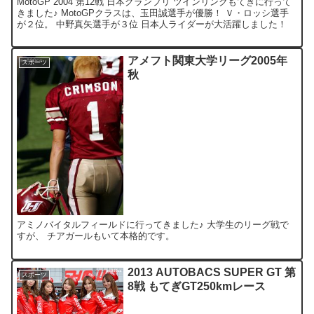
MotoGP 2004 第12戦 日本グランプリ ツインリンクもてぎに行って
きました♪ MotoGPクラスは、玉田誠選手が優勝！ Ｖ・ロッシ選手
が２位。 中野真矢選手が３位 日本人ライダーが大活躍しました！
アメフト関東大学リーグ2005年
スポーツ
秋
アミノバイタルフィールドに行ってきました♪ 大学生のリーグ戦で
すが、 チアガールもいて本格的です。
2013 AUTOBACS SUPER GT 第
スポーツ
8戦 もてぎGT250kmレース