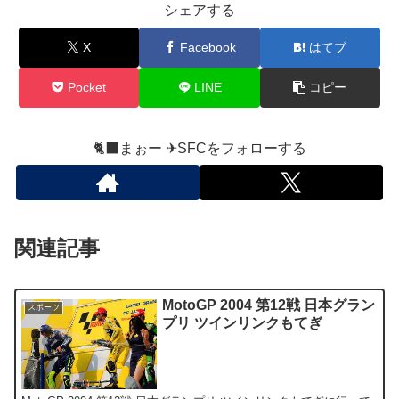
シェアする
X
Facebook
はてブ
Pocket
LINE
コピー
🐈‍⬛まぉー ✈︎SFCをフォローする
関連記事
MotoGP 2004 第12戦 日本グラン
スポーツ
プリ ツインリンクもてぎ