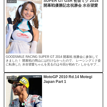
SUPER GT GSR 初音ミク 2014
スポーツ
開幕戦優勝記念祝勝会 水谷望愛
GOODSMILE RACING SUPER GT 2014 開幕戦 祝勝会に参加して
きました！ 開幕戦の岡山には行けなかったので、 レーシングミク姿
に転身した 水谷望愛ちゃんを見るのは今回が初めて♪ しかもサプラ
イズゲストには、 F1ドラ...
MotoGP 2010 Rd.14 Motegi
スポーツ
Japan Part 1