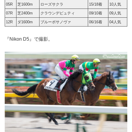
05R
芝1600m
ローズサクラ
15/18着
10人気
07R
芝2400m
クラウンデピュティ
09/10着
09人気
12R
ダ1600m
ブルーボサノヴァ
06/16着
04人気
『Nikon D5』で撮影。