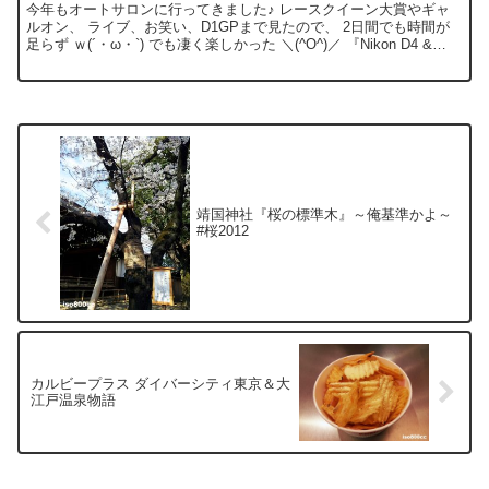
今年もオートサロンに行ってきました♪ レースクイーン大賞やギャ
ルオン、 ライブ、お笑い、D1GPまで見たので、 2日間でも時間が
足らず ｗ(´・ω・`) でも凄く楽しかった ＼(^O^)／ 『Nikon D4 &
Nikon1V3』で撮影。
靖国神社『桜の標準木』～俺基準かよ～
#桜2012
カルビープラス ダイバーシティ東京＆大
江戸温泉物語