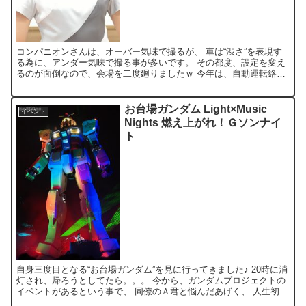
コンパニオンさんは、オーバー気味で撮るが、 車は“渋さ”を表現す
る為に、アンダー気味で撮る事が多いです。 その都度、設定を変え
るのが面倒なので、会場を二度廻りましたｗ 今年は、自動運転絡み
の出展が多いモーターショー！ YAMAHA のバイク...
お台場ガンダム Light×Music
イベント
Nights 燃え上がれ！Ｇソンナイ
ト
自身三度目となる“お台場ガンダム”を見に行ってきました♪ 20時に消
灯され、帰ろうとしてたら。。。 今から、ガンダムプロジェクトの
イベントがあるという事で、 同僚のＡ君と悩んだあげく、 人生初の
アニメ系有料イベント(？)を体験してみる事に。...